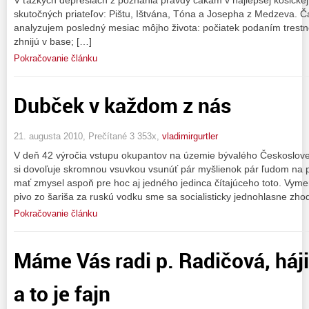
skutočných priateľov: Pištu, Ištvána, Tóna a Josepha z Medzeva. Ča
analyzujem posledný mesiac môjho života: počiatek podaním trest
zhnijú v base; […]
Pokračovanie článku
Dubček v každom z nás
21. augusta 2010, Prečítané 3 353x,
vladimirgurtler
V deň 42 výročia vstupu okupantov na územie bývalého Českoslove
si dovoľuje skromnou vsuvkou vsunúť pár myšlienok pár ľudom na 
mať zmysel aspoň pre hoc aj jedného jedinca čítajúceho toto. Vym
pivo zo šariša za ruskú vodku sme sa socialisticky jednohlasne zhod
Pokračovanie článku
Máme Vás radi p. Radičová, háji
a to je fajn