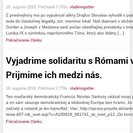
19. augusta 2010, Prečítané 3 376x,
vladimirgurtler
Z prednejhory ma po vypuknutí aféry Drajfus Slovakia vyhodili v pi
teda do čiastočnej ilegality, tzn. meníme lokál. Náš diamant v zložení
Gürtler a Joseph z Medzeva sedí počas obedňajšej prestávky v tmav
Lunika IX s výnimkou neprítomného Tóna, ktorý ako štátny […]
Pokračovanie článku
Vyjadrime solidaritu s Rómami 
Prijmime ich medzi nás.
18. augusta 2010, Prečítané 2 778x,
vladimirgurtler
Ten maďarský demokratický Francúz Nicolas Sarkozy ukázal svoju 
a on sám ukazuje demokratickej a slobodnej Európe bez hraníc, že
zažratý a ostatok je len kamufláž. Viac: http://spravy.pravda.sk/sa
tesia-d97-/sk_svet.asp?c=A100818_081741_sk_svet_p12 „Do konca
Pokračovanie článku