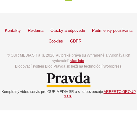
Kontakty
Reklama
Otázky a odpovede
Podmienky používania
Cookies
GDPR
© OUR MEDIA SR a. s. 2026. Autorské práva sú vyhradené a vykonáva ich
vydavateľ,
viac info
.
Blogovací systém Blog.Pravda.sk beží na technológií Wordpress.
Kompletný video servis pre OUR MEDIA SR a.s. zabezpečuje
ARBERTO GROUP
s.r.o.
.