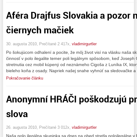
Aféra Drajfus Slovakia a pozor 
čiernych mačiek
30. augusta 2010, Prečítané 2 417x,
vladimirgurtler
Po šokujúcom odhalení a pocite, že môj život visí na vlásku naša s
činnosť v polo ilegalite temer poli legálnym spôsobom, keď Joseph 
stretnutia cez mobil kúpený od neznámeho Cigoša z Luníka IX, ktorý
bieleho koňa z osady. Napriek našej snahe vyhnúť sa sledovačke a
Pokračovanie článku
Anonymní HRÁČI poškodzujú pr
slova
26. augusta 2010, Prečítané 3 012x,
vladimirgurtler
Naša polo ilegálna skupinka sa dnes na obed stretla poloilegálne v 