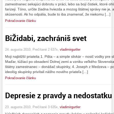
zamestnanec sekajúci dobrotu v práci, lebo sa bojí čistiek, ktoré ohl
farizeji. Tóno, určite žiadna hviezda a mozog štátnej správy nie je,
skúsenosti. Ak ho odpália, bude to iba znamenať, že niekomu […]
Pokračovanie článku
BiŽidabi, zachrániš svet
24. augusta 2010, Prečítané 2 637x,
vladimirgurtler
Moji najbližší priatelia 1. Pišta – a simple slivkár – nosič vodky pre
Maďar, túžiaci po obsadení Dolnej zemi a vzniku veľkého Slovenska
štátny zamestnanec – donášač skupinky, 4. Joseph z Medzeva – poni
ideológ skupinky privítali nášho nového priateľa […]
Pokračovanie článku
Depresie z pravdy a nedostatku
23. augusta 2010, Prečítané 3 635x,
vladimirgurtler
V ťažkých depresiách z poznania pravdy čakám v najlepšej košickej