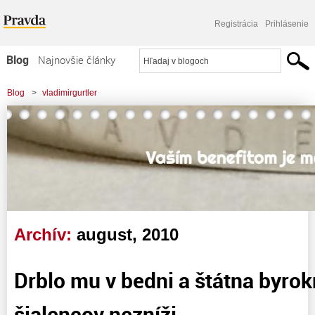
Registrácia
Prihlásenie
Blog
Najnovšie články
Najčítanejšie články
Blog
>
vladimirgurtler
Najkomentovanejšie články
Zoznam blogov
Komerčné blogy
Archív:
august, 2010
Drblo mu v bedni a štátna byrok
šialencov nezníži