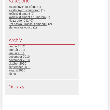
Kategórie
7statočných oficiálne
(1)
7statočných s humorom
(1)
košický diamant
(2)
košický diamant s humorom
(1)
Nezaradené
(140)
Pet fľaškou KassaDiamondu:
(2)
stanoviská wodcu
(1)
Archív
január 2012
február 2011
január 2011
december 2010
november 2010
október 2010
september 2010
august 2010
júl 2010
Odkazy