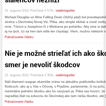
31. augusta 2010, Prečítané 5 574x,
vladimirgurtler
Michael Douglas vo filme Falling Down (Voľný pád) bol pravdepodo
strelca v Devínskej Novej Vsi. Pišta, ako simple slivkár a nosič vodk
mne, Tónovi a Josephovi G z Medzeva po poháriku. Aby sme si dali 
aj na tých, čo sa hen tam ešte len chystajú. Viem, možno niektoré 
Pokračovanie článku
Nie je možné strieľať ich ako šk
smer je nevoliť škodcov
31. augusta 2010, Prečítané 4 359x,
vladimirgurtler
Náš diamant reaguje okamžite zrána na aktuálnu publicistiku košic
Košicoch, ako aj u Vás v Očovej, v Prjašive, parlamente, či na poľu
minimálne jedného škodcu ako ho nazývam ja. Pišta sas hovorí, že 
najradšej išiel na exkurziu do Devínskej ako tam riešia škodnú, ale 
Pokračovanie článku