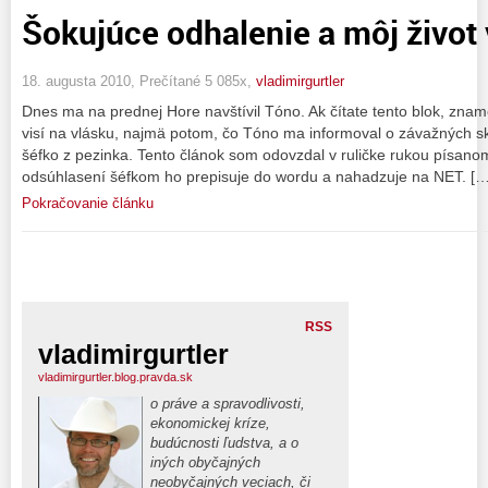
Šokujúce odhalenie a môj život 
18. augusta 2010, Prečítané 5 085x,
vladimirgurtler
Dnes ma na prednej Hore navštívil Tóno. Ak čítate tento blok, zname
visí na vlásku, najmä potom, čo Tóno ma informoval o závažných s
šéfko z pezinka. Tento článok som odovzdal v ruličke rukou písanom
odsúhlasení šéfkom ho prepisuje do wordu a nahadzuje na NET. […
Pokračovanie článku
RSS
vladimirgurtler
vladimirgurtler.blog.pravda.sk
o práve a spravodlivosti,
ekonomickej kríze,
budúcnosti ľudstva, a o
iných obyčajných
neobyčajných veciach, či