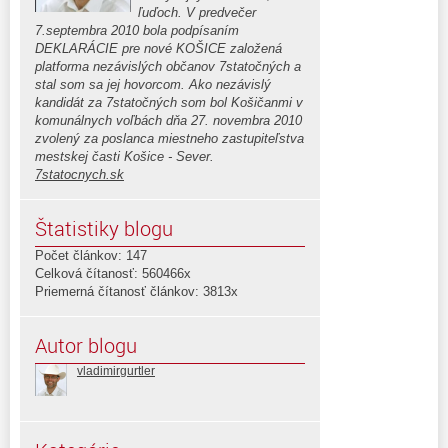
ľuďoch. V predvečer
7.septembra 2010 bola podpísaním
DEKLARÁCIE pre nové KOŠICE založená
platforma nezávislých občanov 7statočných a
stal som sa jej hovorcom. Ako nezávislý
kandidát za 7statočných som bol Košičanmi v
komunálnych voľbách dňa 27. novembra 2010
zvolený za poslanca miestneho zastupiteľstva
mestskej časti Košice - Sever.
7statocnych.sk
Štatistiky blogu
Počet článkov: 147
Celková čítanosť: 560466x
Priemerná čítanosť článkov: 3813x
Autor blogu
vladimirgurtler