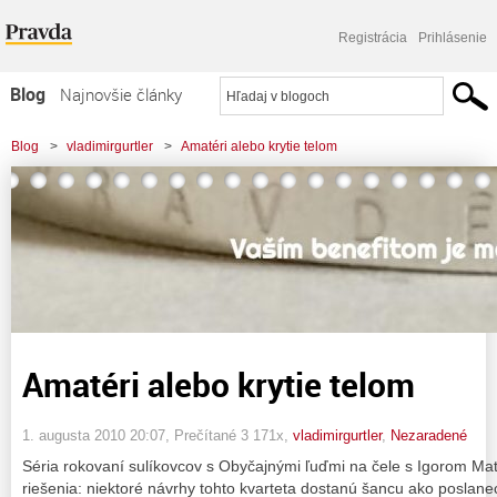
Registrácia
Prihlásenie
Blog
Najnovšie články
Najčítanejšie články
Blog
>
vladimirgurtler
>
Amatéri alebo krytie telom
Najkomentovanejšie články
Zoznam blogov
Komerčné blogy
Amatéri alebo krytie telom
1. augusta 2010 20:07
, Prečítané 3 171x,
vladimirgurtler
,
Nezaradené
Séria rokovaní sulíkovcov s Obyčajnými ľuďmi na čele s Igorom Mat
riešenia: niektoré návrhy tohto kvarteta dostanú šancu ako poslan