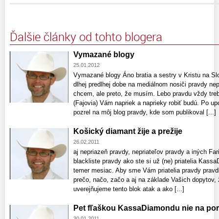
Ďalšie články od tohto blogera
Vymazané blogy
25.01.2012
Vymazané blogy Áno bratia a sestry v Kristu na 
dlhej predlhej dobe na mediálnom nosiči pravdy nepr
chcem, ale preto, že musím. Lebo pravdu vždy treba
(Fajovia) Vám napriek a naprieky robiť budú. Po u
pozrel na môj blog pravdy, kde som publikoval [...]
Košický diamant žije a prežije
26.02.2011
aj nepriazeň pravdy, nepriateľov pravdy a iných Far
blackliste pravdy ako ste si už (ne) priatelia Kass
temer mesiac. Aby sme Vám priatelia pravdy pravdiví
prečo, načo, začo a aj na základe Vašich dopytov, ž
uverejňujeme tento blok atak a ako [...]
Pet fľaškou KassaDiamondu nie na pors
30.01.2011