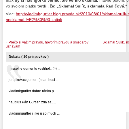
Inak
by si nás Igorko veľmo, ale veľmo sklamal,
hlavne potom, 
vo svojom plátku
tvrdil, že:
„Sklamal Sulík, sklamala Radičová.“
Viac:
http://vladimirgurtler.blog.pravda.sk/2010/08/01/sklamal-sulik
nesklamal-%E2%80%93-zatial/
«
Prečo si vážim pravdu, hovorím pravdu a smetiarov
Sklamal Sulík, s
uznávam
Debata ( 10 príspevkov )
missellie gunter to vystihol.. :))) ...
jurajikovac gunter :-) nan host ...
vladimirgurtler dobre ránko p. ...
nautilus Pán Gurtler, zdá sa, ...
vladimirgurtler i like u so much ...