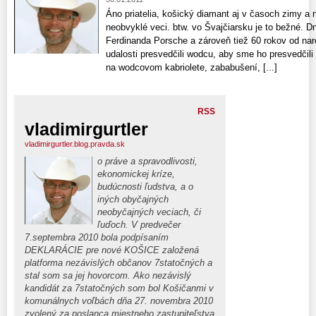
Áno priatelia, košický diamant aj v časoch zimy a 
neobvyklé veci. btw. vo Švajčiarsku je to bežné. D
Ferdinanda Porsche a zároveň tiež 60 rokov od naro
udalosti presvedčili wodcu, aby sme ho presvedčili a
na wodcovom kabriolete, zababušení, [...]
RSS
vladimirgurtler
vladimirgurtler.blog.pravda.sk
o práve a spravodlivosti,
ekonomickej kríze,
budúcnosti ľudstva, a o
iných obyčajných
neobyčajných veciach, či
ľuďoch. V predvečer
7.septembra 2010 bola podpísaním
DEKLARÁCIE pre nové KOŠICE založená
platforma nezávislých občanov 7statočných a
stal som sa jej hovorcom. Ako nezávislý
kandidát za 7statočných som bol Košičanmi v
komunálnych voľbách dňa 27. novembra 2010
zvolený za poslanca miestneho zastupiteľstva