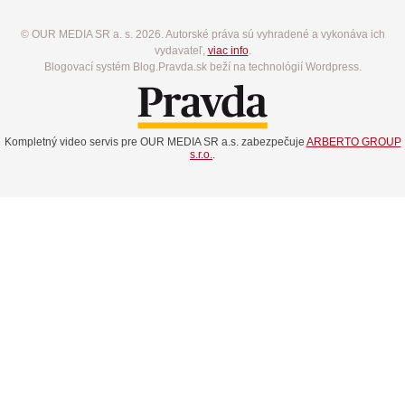
© OUR MEDIA SR a. s. 2026. Autorské práva sú vyhradené a vykonáva ich
vydavateľ,
viac info
.
Blogovací systém Blog.Pravda.sk beží na technológií Wordpress.
Kompletný video servis pre OUR MEDIA SR a.s. zabezpečuje
ARBERTO GROUP
s.r.o.
.