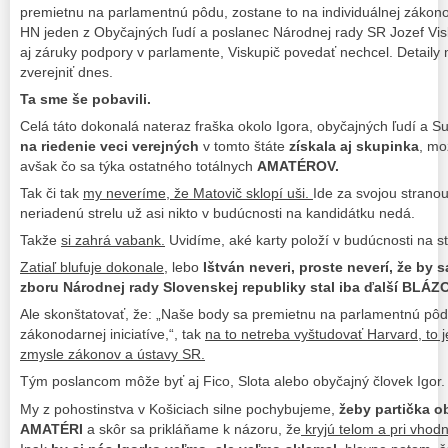
premietnu na parlamentnú pôdu, zostane to na individuálnej zákonod
HN jeden z Obyčajných ľudí a poslanec Národnej rady SR Jozef Visku
aj záruky podpory v parlamente, Viskupič povedať nechcel. Detaily 
zverejniť dnes.
Ta sme še pobavili.
Celá táto dokonalá nateraz fraška okolo Igora, obyčajných ľudí a S
na riedenie veci verejných
v tomto štáte
získala aj skupinka
, mo
avšak čo sa týka ostatného totálnych
AMATÉROV.
Tak či tak
my neveríme, že Matovič sklopí uši.
Ide za svojou stranou
neriadenú strelu už asi nikto v budúcnosti na kandidátku nedá.
Takže
si zahrá vabank.
Uvidíme, aké karty položí v budúcnosti na st
Zatiaľ blufuje dokonale
, lebo
Ištván neveri, proste neverí, že by
zboru Národnej rady Slovenskej republiky stal iba ďalší BLÁZ
Ale skonštatovať, že: „Naše body sa premietnu na parlamentnú pôdu
zákonodarnej iniciatíve,“, tak
na to netreba vyštudovať Harvard, to 
zmysle zákonov a ústavy SR.
Tým poslancom môže byť aj Fico, Slota alebo obyčajný človek Igor.
My z pohostinstva v Košiciach silne pochybujeme,
žeby partička ob
AMATÉRI
a skôr sa prikláňame k názoru, že
kryjú telom a pri vhodne