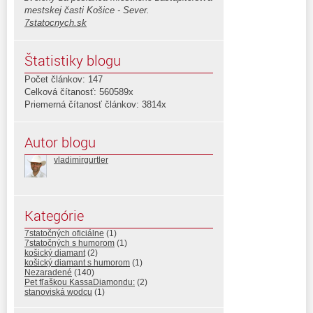
mestskej časti Košice - Sever.
7statocnych.sk
Štatistiky blogu
Počet článkov: 147
Celková čítanosť: 560589x
Priemerná čítanosť článkov: 3814x
Autor blogu
vladimirgurtler
Kategórie
7statočných oficiálne
(1)
7statočných s humorom
(1)
košický diamant
(2)
košický diamant s humorom
(1)
Nezaradené
(140)
Pet fľaškou KassaDiamondu:
(2)
stanoviská wodcu
(1)