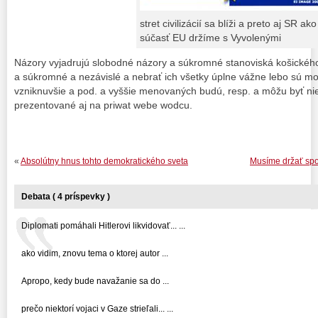
stret civilizácií sa blíži a preto aj SR ako
súčasť EU držíme s Vyvolenými
Názory vyjadrujú slobodné názory a súkromné stanoviská košického
a súkromné a nezávislé a nebrať ich všetky úplne vážne lebo sú mo
vzniknuvšie a pod. a vyššie menovaných budú, resp. a môžu byť ni
prezentované aj na priwat webe wodcu.
«
Absolútny hnus tohto demokratického sveta
Musíme držať spol
Debata ( 4 príspevky )
Diplomati pomáhali Hitlerovi likvidovať... ...
ako vidim, znovu tema o ktorej autor ...
Apropo, kedy bude navažanie sa do ...
prečo niektorí vojaci v Gaze strieľali... ...