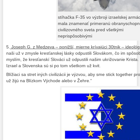
stíhačka F-35 vo výzbroji izraelskej armá
mala znamenať primeranú obranyschopn
civilizovného sveta pred všetkými
neprispôsobivými
5.
Joseph G. z Medzeva – ponižší, mierne krívajúci 30tnik – ideológ
naši už v zmysle kresťanskej lásky odpustili Slovákom, čo im spôsob
myslím, že kresťanskí Slováci už odpustili našim ukrižovanie Krista. 
Izrael a Slovenska sú si po tom všetkom už kvit.
Blížiaci sa stret iných civilizácii je výzvou, aby sme stick together 
už žijú na Blízkom Východe alebo v Žehre.“