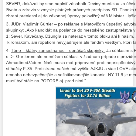
SEVER, dokázali by sme naplniť zásobník Deviny muníciou za úče
života a zdravia v zmysle platných právnych predpisov SR. Thanks
zbraní preniesol aj do zákonnej úpravy polovičný náš Minister Lipšic
3.
JUDr. Vladimír Gürtler – po reklame s Matovičom úspešný advoká
skupinky:
„Ako kandidát na poslanca do mestského zastupiteľstva v
1: Sever, Kavečany, Džungľa sa nateraz v tomto bloku ani k našim, 
k romákom, ani ropákom nevyjadrujem ale fandím všetkým, ktorí fa
4.
Tóno – štátny zamestnanec – donášač skupinky:
„Ja súhlasím s 
s Dr. Gurtlerom ale nemôžem súhlasiť v žiadnom prípade s prezid
Ahmadínedžádom
. Naši musia mať pripravené proti neprispôsobivý
stíhačky F-35. Protistrana našich má vyššie AJKJU a viac LOVE ako
omnoho nebezpečnejšie a sofistikovanejšie konanie. NY 11.9 je me
musí byť stále na POZORE aj pred nimi.“