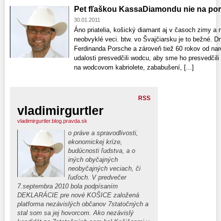
Pet fľaškou KassaDiamondu nie na pors
30.01.2011
Áno priatelia, košický diamant aj v časoch zimy a 
neobvyklé veci. btw. vo Švajčiarsku je to bežné. D
Ferdinanda Porsche a zároveň tiež 60 rokov od naro
udalosti presvedčili wodcu, aby sme ho presvedčili a
na wodcovom kabriolete, zababušení, [...]
RSS
vladimirgurtler
vladimirgurtler.blog.pravda.sk
o práve a spravodlivosti,
ekonomickej kríze,
budúcnosti ľudstva, a o
iných obyčajných
neobyčajných veciach, či
ľuďoch. V predvečer
7.septembra 2010 bola podpísaním
DEKLARÁCIE pre nové KOŠICE založená
platforma nezávislých občanov 7statočných a
stal som sa jej hovorcom. Ako nezávislý