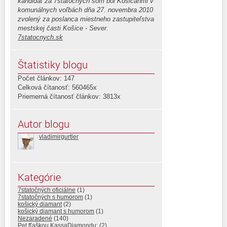
kandidát za 7statočných som bol Košičanmi v
komunálnych voľbách dňa 27. novembra 2010
zvolený za poslanca miestneho zastupiteľstva
mestskej časti Košice - Sever.
7statocnych.sk
Štatistiky blogu
Počet článkov: 147
Celková čítanosť: 560465x
Priemerná čítanosť článkov: 3813x
Autor blogu
vladimirgurtler
Kategórie
7statočných oficiálne
(1)
7statočných s humorom
(1)
košický diamant
(2)
košický diamant s humorom
(1)
Nezaradené
(140)
Pet fľaškou KassaDiamondu:
(2)