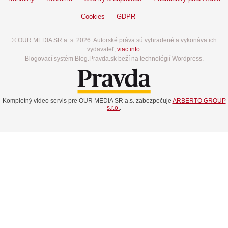
Cookies
GDPR
© OUR MEDIA SR a. s. 2026. Autorské práva sú vyhradené a vykonáva ich
vydavateľ,
viac info
.
Blogovací systém Blog.Pravda.sk beží na technológií Wordpress.
Kompletný video servis pre OUR MEDIA SR a.s. zabezpečuje
ARBERTO GROUP
s.r.o.
.