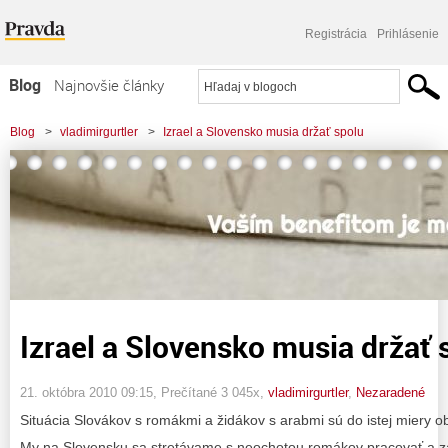
Registrácia
Prihlásenie
Blog
Najnovšie články
Najčítanejšie články
Blog
>
vladimirgurtler
>
Izrael a Slovensko musia držať spolu
Najkomentovanejšie články
Zoznam blogov
Komerčné blogy
Izrael a Slovensko musia držať 
21. októbra 2010 09:15
, Prečítané 3 045x,
vladimirgurtler
,
Nezaradené
Situácia Slovákov s romákmi a židákov s arabmi sú do istej miery 
My na Slovensku sa stretávame s neochotou romákov pracovať a 