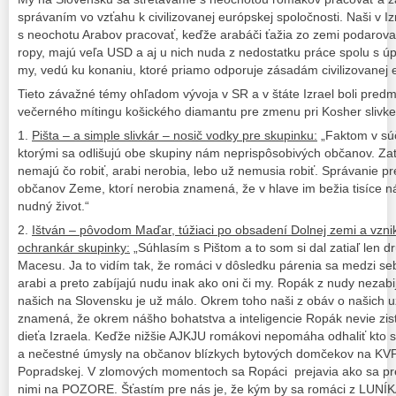
správaním vo vzťahu k civilizovanej európskej spoločnosti. Naši v Izr
s neochotu Arabov pracovať, keďže arabáči ťažia zo zemi podarova
ropy, majú veľa USD a aj u nich nuda z nedostatku práce spolu s
my, vedú ku konaniu, ktoré priamo odporuje zásadám civilizovanej e
Tieto závažné témy ohľadom vývoja v SR a v štáte Izrael boli pred
večerného mítingu košického diamantu pre zmenu pri Kosher slivke
1.
Pišta – a simple slivkár – nosič vodky pre skupinku:
„Faktom v súč
ktorými sa odlišujú obe skupiny nám neprispôsobivých občanov. Zati
nemajú čo robiť, arabi nerobia, lebo už nemusia robiť. Správanie p
občanov Zeme, ktorí nerobia znamená, že v hlave im bežia tisíce náp
nudný život.“
2.
Ištván – pôvodom Maďar, túžiaci po obsadení Dolnej zemi a vzni
ochrankár skupinky:
„Súhlasím s Pištom a to som si dal zatiaľ len dru
Macesu. Ja to vidím tak, že romáci v dôsledku párenia sa medzi s
arabi a preto zabíjajú nudu inak ako oni či my. Ropák z nudy nezabi
našich na Slovensku je už málo. Okrem toho naši z obáv o našich u
znamená, že okrem nášho bohatstva a inteligencie Ropák nevie zist
dieťa Izraela. Keďže nižšie AJKJU romákovi nepomáha odhaliť kto 
a nečestné úmysly na občanov blízkych bytových domčekov na KV
Popradskej. V zlomových momentoch sa Ropáci prejavia ako sa pre
nimi na POZORE. Šťastím pre nás je, že kým by sa romáci z LUNÍK