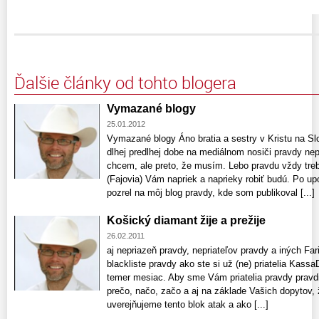
Ďalšie články od tohto blogera
Vymazané blogy
25.01.2012
Vymazané blogy Áno bratia a sestry v Kristu na 
dlhej predlhej dobe na mediálnom nosiči pravdy nepr
chcem, ale preto, že musím. Lebo pravdu vždy treba
(Fajovia) Vám napriek a naprieky robiť budú. Po u
pozrel na môj blog pravdy, kde som publikoval [...]
Košický diamant žije a prežije
26.02.2011
aj nepriazeň pravdy, nepriateľov pravdy a iných Far
blackliste pravdy ako ste si už (ne) priatelia Kass
temer mesiac. Aby sme Vám priatelia pravdy pravdiví
prečo, načo, začo a aj na základe Vašich dopytov, ž
uverejňujeme tento blok atak a ako [...]