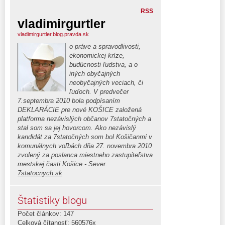
RSS
vladimirgurtler
vladimirgurtler.blog.pravda.sk
o práve a spravodlivosti,
ekonomickej kríze,
budúcnosti ľudstva, a o
iných obyčajných
neobyčajných veciach, či
ľuďoch. V predvečer
7.septembra 2010 bola podpísaním
DEKLARÁCIE pre nové KOŠICE založená
platforma nezávislých občanov 7statočných a
stal som sa jej hovorcom. Ako nezávislý
kandidát za 7statočných som bol Košičanmi v
komunálnych voľbách dňa 27. novembra 2010
zvolený za poslanca miestneho zastupiteľstva
mestskej časti Košice - Sever.
7statocnych.sk
Štatistiky blogu
Počet článkov: 147
Celková čítanosť: 560576x