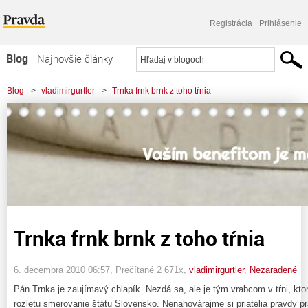
Registrácia
Prihlásenie
Blog
Najnovšie články
Najčítanejšie články
Blog
>
vladimirgurtler
>
Trnka frnk brnk z toho tŕnia
Najkomentovanejšie články
Zoznam blogov
Komerčné blogy
Trnka frnk brnk z toho tŕnia
6. decembra 2010 06:57
, Prečítané 2 671x,
vladimirgurtler
,
Nezaradené
Pán Trnka je zaujímavý chlapík. Nezdá sa, ale je tým vrabcom v tŕni, ktor
rozletu smerovanie štátu Slovensko. Nenahovárajme si priatelia pravdy p