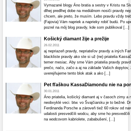
Vymazané blogy Áno bratia a sestry v Kristu na 
dlhej predlhej dobe na mediálnom nosiči pravdy nepr
chcem, ale preto, že musím. Lebo pravdu vždy treba
(Fajovia) Vám napriek a naprieky robiť budú. Po u
pozrel na môj blog pravdy, kde som publikoval [...]
Košický diamant žije a prežije
26.02.2011
aj nepriazeň pravdy, nepriateľov pravdy a iných Far
blackliste pravdy ako ste si už (ne) priatelia Kass
temer mesiac. Aby sme Vám priatelia pravdy pravdiví
prečo, načo, začo a aj na základe Vašich dopytov, ž
uverejňujeme tento blok atak a ako [...]
Pet fľaškou KassaDiamondu nie na pors
30.01.2011
Áno priatelia, košický diamant aj v časoch zimy a 
neobvyklé veci. btw. vo Švajčiarsku je to bežné. D
Ferdinanda Porsche a zároveň tiež 60 rokov od naro
udalosti presvedčili wodcu, aby sme ho presvedčili a
na wodcovom kabriolete, zababušení, [...]