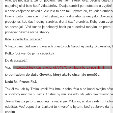
Áno, ale nečakajte, že ich poviem. Nesmiem zverejňovať osobné údaje. V
na jednej ulici bolo šesť vkladateľov. Dvaja zarobili po tristotisíc a zvyšní š
o sebe vzájomne nevedia. Ale išlo to cez takú pyramídu, že jeden druhého
Prvý si potom peniaze mohol vybrať, no na druhého už nevyšlo. Dokonca 
prepojenia, kde časť rodiny zarobila, druhá časť prerobila. Keby som zve
sa pozabíjali. Veď sused je schopný hodiť po susedovi motyku len preto, 
prípadov riešime ročne stovky.
Kde je cédečko uložené?
V trezorovni. Sídlime v bývalých priestoroch Národnej banky Slovenska,
Koľko ľudí vie, čo je na cédečku?
Do dvadsaťpäť.
Viac:
http://zivot.lesk.cas.sk/clanok/8437/trnka-ludia-by-sa-pozabijali.html
je
pohľadom do duše človeka, ktorý akože chce, ale nemôže.
Nedá še. Proste FaJ.
Tak či tak, ak by Trnka urobil frnk brnk z toho tŕnia a na konci svojho p
a podvody mocných, Ježiš Kristus by mu iste odpustil jeho niekoľkoroč
Jesus Kristus je totiž mocnejší a väčší jak Mikuláš, aj ako všetci tí FaJ
odpúšťa. Veď odpustil aj Jankovi tú kriváreň s bytom, keď sa Janko dal n
charitu.