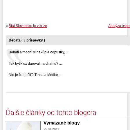
«
Štát Slovensko je v kríze
Analýza úspec
Debata ( 3 príspevky )
Bohatí a mocní si nakúpia odpustky, ...
Tak bytík už daroval na charitu? ...
Nie je čo riešiť? Trnka a Mečiar ...
Ďalšie články od tohto blogera
Vymazané blogy
25.01.2012