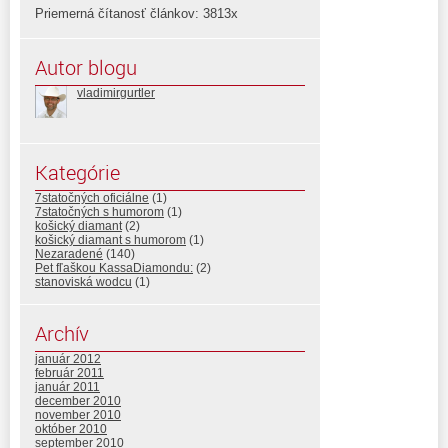
Priemerná čítanosť článkov: 3813x
Autor blogu
vladimirgurtler
Kategórie
7statočných oficiálne
(1)
7statočných s humorom
(1)
košický diamant
(2)
košický diamant s humorom
(1)
Nezaradené
(140)
Pet fľaškou KassaDiamondu:
(2)
stanoviská wodcu
(1)
Archív
január 2012
február 2011
január 2011
december 2010
november 2010
október 2010
september 2010