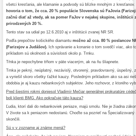
všetci kresťania, ale klamanie a podvody sú blízke mnohým z kresťanov
hovoria o tom, že cca. 20 % populácie Slovenska sú FaJovia (Farizeji
začnú diať až vtedy, ak sa pomer FaJov v nejakej skupine, inštitúcii
prirodzených 20 %.
Tento stav sa udial po 12.6.2010 aj v inštitúcii zvanej NR SR.
Podľa prepočtov košického diamantu
možno až cca. 80 % poslancov N
(Farizejov a Judášov).
Ich správanie a konanie o tom svedčí viac, ako 
príkladom sú okolnosti a súvislosti okolo p. Trnku.
Tŕnka je nepochybne tŕňom v päte viacerým, ak na ňu šliapnete.
Trnka je pekný, neúplatný, nezávislý, otvorený, pravdovravný, úspešný, 
a vyriešil skoro všetky ťažké kauzy. Posledným príkladom ako sa asi rie
obdobia je aj kauzu nebankových subjektov. Jeho rozhovor, z ktorého vy
Pred šiestimi rokmi doniesol Vladimír Mečiar generálnej prokuratúre céde
boli klienti BMG. Ako pokračuje táto kauza?
Ľudia, ktorí dali do nebankoviek peniaze, majú smolu. Nie je žiadna záko
V živote sa k peniazom nedostanú. Choďte sa pozrieť na Špecializovaný s
skončili.
Sú v v zozname aj známe mená?