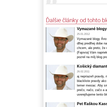
Ďalšie články od tohto b
Vymazané blogy
25.01.2012
Vymazané blogy Áno b
dlhej predlhej dobe n
chcem, ale preto, že 
(Fajovia) Vám naprie
pozrel na môj blog pra
Košický diamant 
26.02.2011
aj nepriazeň pravdy, 
blackliste pravdy ako
temer mesiac. Aby sme
prečo, načo, začo a a
uverejňujeme tento blo
Pet fľaškou Kas