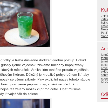
Kat
7stat
7sta
košic
koši
Neza
Pet 
stan
Arc
janu
febru
griotky je třeba důsledně dodržet výrobní postup. Pokud
janu
do griotky lijeme vaječňák, získáme míchaný nápoj zvaný
dece
nove
 lidových míchaček. Vzniká litím tenkého proudu vaječňáku
októ
išňovým likérem. Důležitý je krouživý pohyb během lití, aby
sept
augu
 mozek se všemi zákruty. Plný explicitní název tohoto nápoje
júl 2
o likéru použijeme peprmintový, změní se před námi
čejně též zelený mozek či přímo četař. Opět musíme
Od
dy lít vaječňák do zelené.