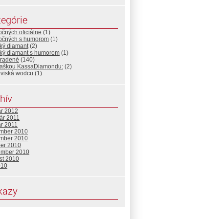
egórie
očných oficiálne
(1)
točných s humorom
(1)
ký diamant
(2)
cký diamant s humorom
(1)
radené
(140)
fľaškou KassaDiamondu:
(2)
oviská wodcu
(1)
hív
ár 2012
ár 2011
ár 2011
mber 2010
mber 2010
ber 2010
ember 2010
st 2010
010
kazy