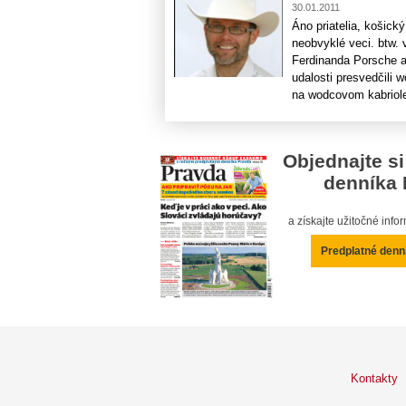
30.01.2011
Áno priatelia, košick
neobvyklé veci. btw. 
Ferdinanda Porsche a 
udalosti presvedčili w
na wodcovom kabriolet
Objednajte si
denníka 
a získajte užitočné inf
Predplatné denn
Kontakty