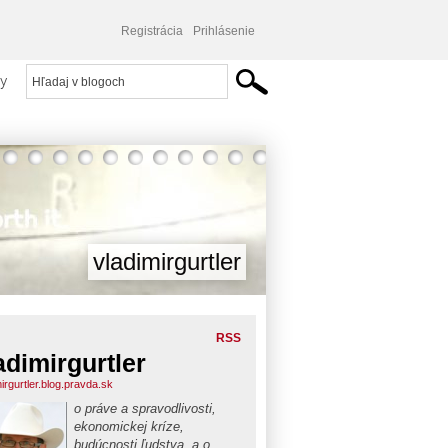
Registrácia
Prihlásenie
y
vladimirgurtler
RSS
adimirgurtler
irgurtler.blog.pravda.sk
o práve a spravodlivosti,
ekonomickej kríze,
budúcnosti ľudstva, a o