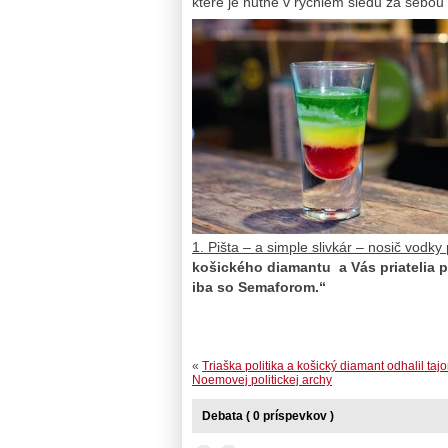
které je nutné v rychlém sledu za sebou
1. Pišta – a simple slivkár – nosič vodky
košického diamantu a Vás priatelia p
iba so Semaforom.“
«
Triaška politika a košický diamant odhalil taj
Noemovej politickej archy
Debata ( 0 príspevkov )