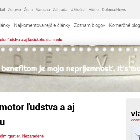
tail
Zdravie
Žena
Varecha
Záhrada
Užitočná
Video
DefenceNews
lánky
Najkomentovanejšie články
Zoznam blogov
Komerčné blog
otor ľudstva a aj košického diamantu
motor ľudstva a aj
vl
tu
vladim
dimirgurtler
,
Nezaradené