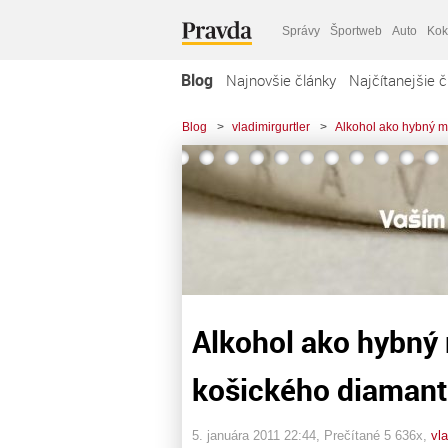
Správy
Športweb
Auto
Kok
Blog
Najnovšie články
Najčítanejšie č
Blog
>
vladimirgurtler
>
Alkohol ako hybný m
Alkohol ako hybný 
košického diaman
5. januára 2011 22:44
, Prečítané 5 636x,
vla