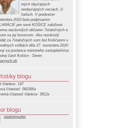
iných obyčajných
neobyčajných veciach, či
ľuďoch. V predvečer
ptembra 2010 bola podpísaním
ARÁCIE pre nové KOŠICE založená
forma nezávislých občanov 7statočných a
 som sa jej hovorcom. Ako nezávislý
idát za 7statočných som bol Košičanmi v
nálnych voľbách dňa 27. novembra 2010
ený za poslanca miestneho zastupiteľstva
skej časti Košice - Sever.
tocnych.sk
tistiky blogu
t článkov: 147
ová čítanosť: 560395x
merná čítanosť článkov: 3812x
or blogu
vladimirgurtler