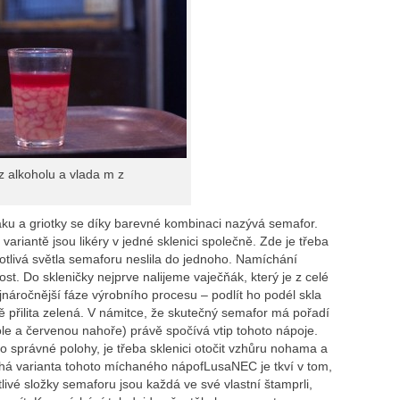
z alkoholu a vlada m z
áku a griotky se díky barevné kombinaci nazývá semafor.
 variantě jsou likéry v jedné sklenici společně. Zde je třeba
notlivá světla semaforu neslila do jednoho. Namíchání
t. Do skleničky nejprve nalijeme vaječňák, který je z celé
ejnáročnější fáze výrobního procesu – podlít ho podél skla
ě přilita zelená. V námitce, že skutečný semafor má pořadí
le a červenou nahoře) právě spočívá vtip tohoto nápoje.
o správné polohy, je třeba sklenici otočit vzhůru nohama a
Druhá varianta tohoto míchaného nápofLusaNEC je tkví v tom,
vé složky semaforu jsou každá ve své vlastní štamprli,