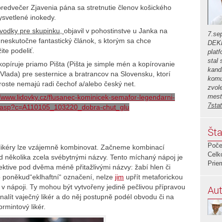
 predvečer Zjavenia pána sa stretnutie členov košického
svetlené inokedy.
č vodky pre skupinku,
objavil v pohostinstve u Janka na
7.se
neskutočne fantastický článok, s ktorým sa chce
DEKL
te podeliť.
plat
stal
kopíruje priamo Pišta (Pišta je simple mén a kopírovanie
kand
Vlada) pre sesternice a bratrancov na Slovensku, ktorí
komu
roste nemajú radi čechof a/alebo český net.
zvol
mest
//www.lidovky.cz/flusanec-kominicek-semafor-legendarni-
7sta
t.asp?c=A110105_103220_dobra-chut_glu
Šta
Poče
i likéry lze vzájemně kombinovat. Začneme kombinací
Celk
od několika zcela svébytnými názvy. Tento míchaný nápoj je
Prie
ktive pod dvěma méně přitažlivými názvy: žabí hlen či
o poněkud“eklhaftní“ označení, nelze
jim
upřít metaforickou
 v nápoji. Ty mohou být vytvořeny jedině pečlivou přípravou
Aut
 nalít vaječný likér a do něj postupně podél obvodu či na
rmintový likér.