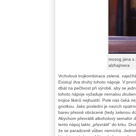
mozog jána s 
alzhajmera
Vrcholová trojkombinace zelené, vaječň
Existují dva druhy tohoto nápoje. V první
dbát na pečlivost při výrobě, aby se jed
tohoto nápoje vyžaduje nemalou zkušenos
trojice likérů nejhustší. Poté nás čeká n
griotkou. Jako poslední je navrch opatrn
barev přesně obrácené (tedy zelenou do
Abychom převrátili alkoholový semafor d
tento nápoj takto „převrátit“ do krku. 
že se paradoxně vůbec nemíchá. Jednotli