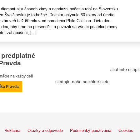
ý diamant aj v časoch zimy a nepriazni počasia robí na Slovensku
vo Švajčiarsku je to bežné. Dneska uplynulo 60 rokov od úmrtia
zároveň tiež 60 rokov od narodenia Phila Collinsa. Tieto dve
odcu, aby sme ho presvedčili a povozili sa všetci priatelia pravdy
e, zababušení, [...]
 predplatné
Pravda
stiahnite si ap
ormácie na každý deň
sledujte naše sociálne siete
íka Pravda
Reklama
Otázky a odpovede
Podmienky používania
Cookies