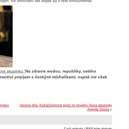
 vypít. Ke smíchání tak dojde až v těle konzumenta.
 pre skupinku:“
Na zdravie wodcu, republiky, celého
ravdiví pripíjam s českými míchačkami, najmä nie však
omstvo
Správa dňa: KašaDajmond prijal zo nového člena skupinky
Agenta Süssa
»
Celá debata
|
RSS tejto debaty