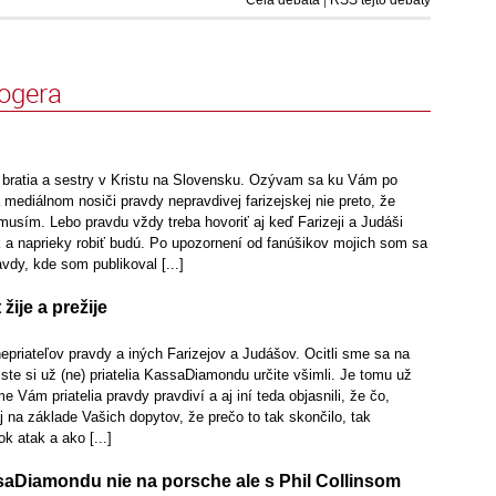
logera
ratia a sestry v Kristu na Slovensku. Ozývam sa ku Vám po
a mediálnom nosiči pravdy nepravdivej farizejskej nie preto, že
musím. Lebo pravdu vždy treba hovoriť aj keď Farizeji a Judáši
k a naprieky robiť budú. Po upozornení od fanúšikov mojich som sa
vdy, kde som publikoval [...]
žije a prežije
nepriateľov pravdy a iných Farizejov a Judášov. Ocitli sme sa na
 ste si už (ne) priatelia KassaDiamondu určite všimli. Je tomu už
 Vám priatelia pravdy pravdiví a aj iní teda objasnili, že čo,
j na základe Vašich dopytov, že prečo to tak skončilo, tak
k atak a ako [...]
saDiamondu nie na porsche ale s Phil Collinsom