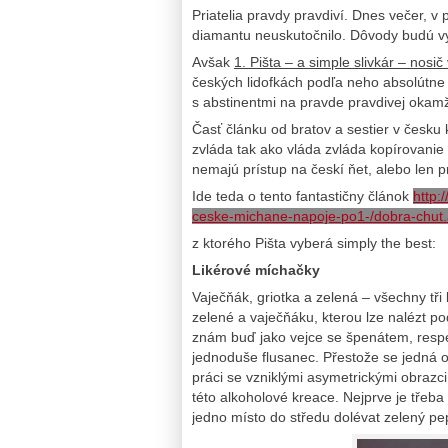
Priatelia pravdy pravdiví. Dnes večer, v
diamantu neuskutočnilo. Dôvody budú vy
Avšak
1. Pišta – a simple slivkár – nosi
českých lidofkách podľa neho absolútne 
s abstinentmi na pravde pravdivej okamži
Časť článku od bratov a sestier v česku 
zvláda tak ako vláda zvláda kopírovanie 
nemajú prístup na českí ňet, alebo len p
Ide teda o tento fantastičny článok
http:
ceske-michane-napoje-po1-/dobra-chu
z ktorého Pišta vyberá simply the best:
Likérové míchačky
Vaječňák, griotka a zelená – všechny tř
zelené a vaječňáku, kterou lze nalézt p
znám buď jako vejce se špenátem, respe
jednoduše flusanec. Přestože se jedná 
práci se vzniklými asymetrickými obrazci
této alkoholové kreace. Nejprve je třeba
jedno místo do středu dolévat zelený pep