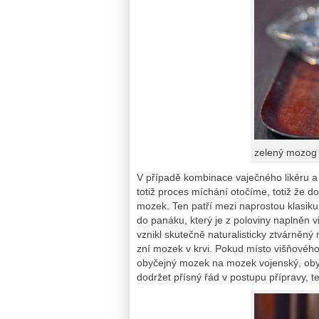
zelený mozog
V případě kombinace vaječného likéru a 
totiž proces míchání otočíme, totiž že 
mozek. Ten patří mezi naprostou klasiku
do panáku, který je z poloviny naplněn v
vznikl skutečně naturalisticky ztvárněný
zní mozek v krvi. Pokud místo višňovéh
obyčejný mozek na mozek vojenský, oby
dodržet přísný řád v postupu přípravy, te