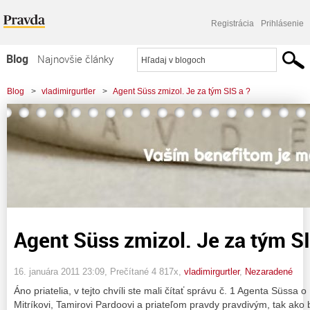
Registrácia
Prihlásenie
Blog
Najnovšie články
Najčítanejšie články
Blog
>
vladimirgurtler
>
Agent Süss zmizol. Je za tým SIS a ?
Najkomentovanejšie články
Zoznam blogov
Komerčné blogy
Agent Süss zmizol. Je za tým SI
16. januára 2011 23:09
, Prečítané 4 817x,
vladimirgurtler
,
Nezaradené
Áno priatelia, v tejto chvíli ste mali čítať správu č. 1 Agenta Süssa
Mitríkovi, Tamirovi Pardoovi a priateľom pravdy pravdivým, tak ako 