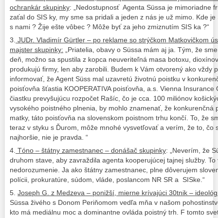
ochrankár skupinky
: „Nedostupnosť Agenta Süssa je mimoriadne fr
zaťal do SIS ky, my sme sa pridali a jeden z nás je už mimo. Kde j
s nami ? Žije ešte vôbec ? Môže byť za jeho zmiznutím SIS ka ?“
3.
JUDr. Vladimír Gürtler – po reklame so strýčkom Matkovičkom ús
majster skupinky:
„Priatelia, obavy o Süssa mám aj ja. Tým, že sme 
deň, možno sa spustila z kopca neuveriteľná masa botoxu, dioxínov
produkujú firmy, len aby zarobili. Budem k Vám otvorený ako vždy p
informovať, že Agent Süss mal uzavretú životnú poistku v konkurenč
poisťovňa šťastia KOOPERATIVA poisťovňa, a.s. Vienna Insurance G
čiastku prevyšujúcu rozpočet Rašíc, čo je cca. 100 miliónov košický
vysokého poistného plnenia, by mohlo znamenať, že konkurenčná p
matky, táto poisťovňa na slovenskom poistnom trhu končí. To, že sme 
teraz v styku s Ďurom, môže mnohé vysvetľovať a verím, že to, čo s
najhoršie, nie je pravda. “
4.
Tóno – štátny zamestnanec – donášač skupinky
: „Neverím, že S
druhom stave, aby zavraždila agenta kooperujúcej tajnej služby. To
nedorozumenie. Ja ako štátny zamestnanec, plne dôverujem slov
polícii, prokuratúre, súdom, vláde, poslancom NR SR a SISke.“
5.
Joseph G. z Medzeva – ponižší, mierne krívajúci 30tnik – ideológ
Süssa živého s Donom Periňomom vedľa mňa v našom pohostinstve
kto má mediálnu moc a dominantne ovláda poistný trh. F tomto sve