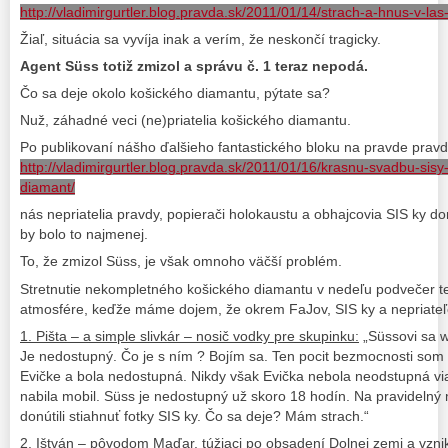
http://vladimirgurtler.blog.pravda.sk/2011/01/14/strach-a-hnus-v-la
Žiaľ, situácia sa vyvíja inak a verím, že neskončí tragicky.
Agent Süss totiž zmizol a správu č. 1 teraz nepodá.
Čo sa deje okolo košického diamantu, pýtate sa?
Nuž, záhadné veci (ne)priatelia košického diamantu.
Po publikovaní nášho ďalšieho fantastického bloku na pravde pravd
http://vladimirgurtler.blog.pravda.sk/2011/01/16/krasnu-svadbu-sisy-
diamant/
nás nepriatelia pravdy, popierači holokaustu a obhajcovia SIS ky donú
by bolo to najmenej.
To, že zmizol Süss, je však omnoho väčší problém.
Stretnutie nekompletného košického diamantu v nedeľu podvečer te
atmosfére, keďže máme dojem, že okrem FaJov, SIS ky a nepriateľov
1. Pišta – a simple slivkár – nosič vodky pre skupinku:
„Süssovi sa w
Je nedostupný. Čo je s ním ? Bojím sa. Ten pocit bezmocnosti som z
Evičke a bola nedostupná. Nikdy však Evička nebola neodstupná via
nabila mobil. Süss je nedostupný už skoro 18 hodín. Na pravidelný 
donútili stiahnuť fotky SIS ky. Čo sa deje? Mám strach.“
2.
Ištván – pôvodom Maďar, túžiaci po obsadení Dolnej zemi a vzni