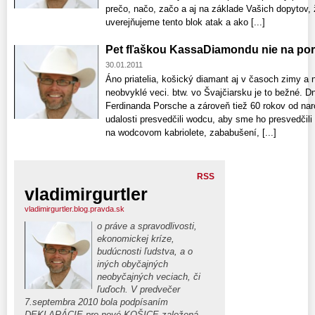
prečo, načo, začo a aj na základe Vašich dopytov, ž
uverejňujeme tento blok atak a ako [...]
Pet fľaškou KassaDiamondu nie na pors
30.01.2011
Áno priatelia, košický diamant aj v časoch zimy a 
neobvyklé veci. btw. vo Švajčiarsku je to bežné. D
Ferdinanda Porsche a zároveň tiež 60 rokov od naro
udalosti presvedčili wodcu, aby sme ho presvedčili a
na wodcovom kabriolete, zababušení, [...]
RSS
vladimirgurtler
vladimirgurtler.blog.pravda.sk
o práve a spravodlivosti,
ekonomickej kríze,
budúcnosti ľudstva, a o
iných obyčajných
neobyčajných veciach, či
ľuďoch. V predvečer
7.septembra 2010 bola podpísaním
DEKLARÁCIE pre nové KOŠICE založená