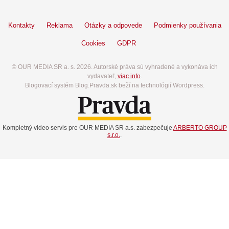
Kontakty
Reklama
Otázky a odpovede
Podmienky používania
Cookies
GDPR
© OUR MEDIA SR a. s. 2026. Autorské práva sú vyhradené a vykonáva ich
vydavateľ,
viac info
.
Blogovací systém Blog.Pravda.sk beží na technológií Wordpress.
Kompletný video servis pre OUR MEDIA SR a.s. zabezpečuje
ARBERTO GROUP
s.r.o.
.