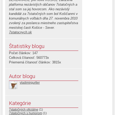
platforma nezávislých občanov 7statočných a
stal som sa jej hovorcom. Ako nezávislý
kandidát za 7statočných som bol Košičanmi v
komunálnych voľbách dňa 27. novembra 2010
zvolený za poslanca miestneho zastupiteľstva
mestskej časti Košice - Sever.
7statocnych.sk
Štatistiky blogu
Počet článkov: 147
Celková čítanosť: 560773x
Priemerná čítanosť článkov: 3815x
Autor blogu
vladimirgurtler
Kategórie
7statočných oficiálne
(1)
7statočných s humorom
(1)