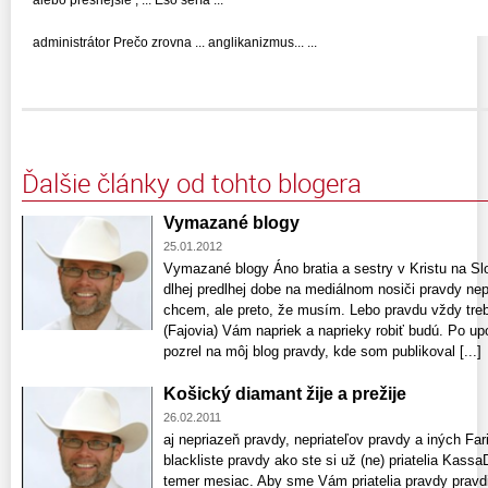
administrátor Prečo zrovna ... anglikanizmus... ...
Ďalšie články od tohto blogera
Vymazané blogy
25.01.2012
Vymazané blogy Áno bratia a sestry v Kristu na 
dlhej predlhej dobe na mediálnom nosiči pravdy nepr
chcem, ale preto, že musím. Lebo pravdu vždy treba
(Fajovia) Vám napriek a naprieky robiť budú. Po u
pozrel na môj blog pravdy, kde som publikoval [...]
Košický diamant žije a prežije
26.02.2011
aj nepriazeň pravdy, nepriateľov pravdy a iných Far
blackliste pravdy ako ste si už (ne) priatelia Kass
temer mesiac. Aby sme Vám priatelia pravdy pravdiví