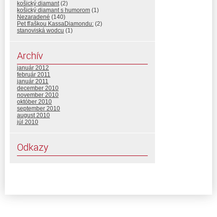
košický diamant
(2)
košický diamant s humorom
(1)
Nezaradené
(140)
Pet fľaškou KassaDiamondu:
(2)
stanoviská wodcu
(1)
Archív
január 2012
február 2011
január 2011
december 2010
november 2010
október 2010
september 2010
august 2010
júl 2010
Odkazy