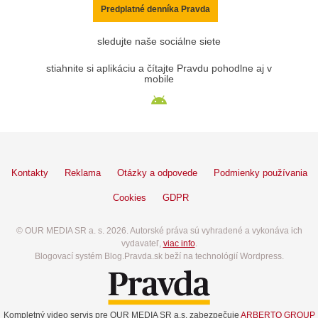
Predplatné denníka Pravda
sledujte naše sociálne siete
stiahnite si aplikáciu a čítajte Pravdu pohodlne aj v
mobile
Kontakty
Reklama
Otázky a odpovede
Podmienky používania
Cookies
GDPR
© OUR MEDIA SR a. s. 2026. Autorské práva sú vyhradené a vykonáva ich
vydavateľ,
viac info
.
Blogovací systém Blog.Pravda.sk beží na technológií Wordpress.
Kompletný video servis pre OUR MEDIA SR a.s. zabezpečuje
ARBERTO GROUP