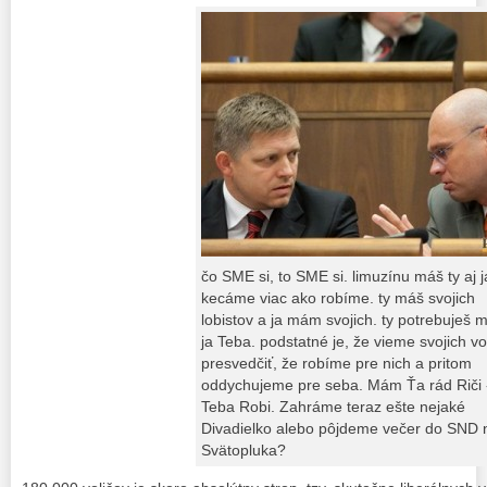
čo SME si, to SME si. limuzínu máš ty aj j
kecáme viac ako robíme. ty máš svojich
lobistov a ja mám svojich. ty potrebuješ 
ja Teba. podstatné je, že vieme svojich vo
presvedčiť, že robíme pre nich a pritom
oddychujeme pre seba. Mám Ťa rád Riči -
Teba Robi. Zahráme teraz ešte nejaké
Divadielko alebo pôjdeme večer do SND 
Svätopluka?