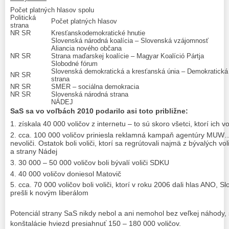
Počet platných hlasov spolu
Politická
Počet platných hlasov
strana
NR SR
Kresťanskodemokratické hnutie
Slovenská národná koalícia – Slovenská vzájomnosť
Aliancia nového občana
NR SR
Strana maďarskej koalície – Magyar Koalíció Pártja
Slobodné fórum
Slovenská demokratická a kresťanská únia – Demokratická
NR SR
strana
NR SR
SMER – sociálna demokracia
NR SR
Slovenská národná strana
NÁDEJ
SaS sa vo voľbách 2010 podarilo asi toto približne:
získala 40 000 voličov z internetu – to sú skoro všetci, ktorí ich 
cca. 100 000 voličov priniesla reklamná kampaň agentúry MUW….
nevoliči. Ostatok boli voliči, ktorí sa regrútovali najmä z bývalých 
a strany Nádej
30 000 – 50 000 voličov boli bývalí voliči SDKU
40 000 voličov doniesol Matovič
cca. 70 000 voličov boli voliči, ktorí v roku 2006 dali hlas ANO, 
prešli k novým liberálom
Potenciál strany SaS nikdy nebol a ani nemohol bez veľkej náhody, 
konštalácie hviezd presiahnuť 150 – 180 000 voličov.