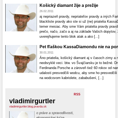
Košický diamant žije a prežije
26.02.2011
aj nepriazeň pravdy, nepriateľov pravdy a iných Far
blackliste pravdy ako ste si už (ne) priatelia Kass
temer mesiac. Aby sme Vám priatelia pravdy pravdiví
prečo, načo, začo a aj na základe Vašich dopytov, ž
uverejňujeme tento blok atak a ako [...]
Pet fľaškou KassaDiamondu nie na pors
30.01.2011
Áno priatelia, košický diamant aj v časoch zimy a 
neobvyklé veci. btw. vo Švajčiarsku je to bežné. D
Ferdinanda Porsche a zároveň tiež 60 rokov od naro
udalosti presvedčili wodcu, aby sme ho presvedčili a
na wodcovom kabriolete, zababušení, [...]
RSS
vladimirgurtler
vladimirgurtler.blog.pravda.sk
o práve a spravodlivosti,
ekonomickej kríze,