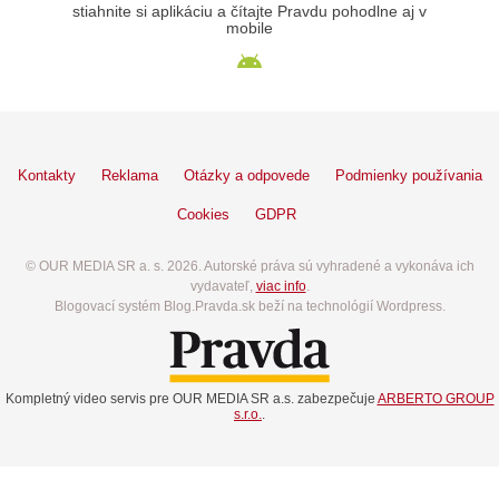
stiahnite si aplikáciu a čítajte Pravdu pohodlne aj v
mobile
Kontakty
Reklama
Otázky a odpovede
Podmienky používania
Cookies
GDPR
© OUR MEDIA SR a. s. 2026. Autorské práva sú vyhradené a vykonáva ich
vydavateľ,
viac info
.
Blogovací systém Blog.Pravda.sk beží na technológií Wordpress.
Kompletný video servis pre OUR MEDIA SR a.s. zabezpečuje
ARBERTO GROUP
s.r.o.
.