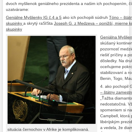
dvoch myšlienok geniálneho prezidenta a našim ich pochopením, č
uzatvárame:
Geniálne Myšlienky IG č.4 a 5
ako ich pochopili súdruh
Tóno – štát
skupinky
a skrytý raSISta
Joseph G. z Medzeva – ponižší, mierne krí
skupinky
Geniálna Myšlien
skúšaný kontinen
pozornosť medzi
riešiť príčiny a 
dôsledky. Na dru
oceňujeme pokrok
stabilizovaní a r
Benin, Togo, Maur
4. ako pochopil 
– štátny zamest
„Ťažba diamantov
nedostatočná. Vž
spomeniem si na
Campbell, ktorá 
libérijským pre
a vedela, že diam
situácia černochov v Afrike je komplikovaná.