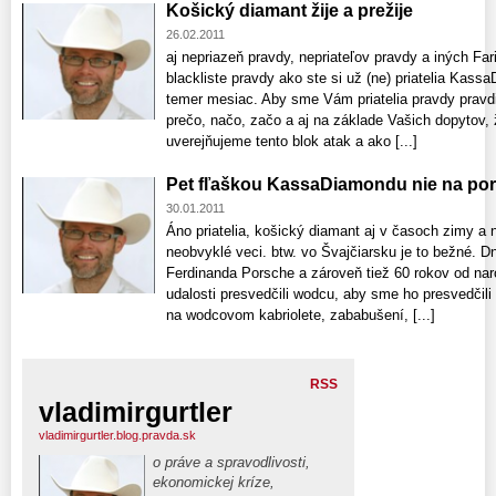
Košický diamant žije a prežije
26.02.2011
aj nepriazeň pravdy, nepriateľov pravdy a iných Far
blackliste pravdy ako ste si už (ne) priatelia Kass
temer mesiac. Aby sme Vám priatelia pravdy pravdiví
prečo, načo, začo a aj na základe Vašich dopytov, ž
uverejňujeme tento blok atak a ako [...]
Pet fľaškou KassaDiamondu nie na pors
30.01.2011
Áno priatelia, košický diamant aj v časoch zimy a 
neobvyklé veci. btw. vo Švajčiarsku je to bežné. D
Ferdinanda Porsche a zároveň tiež 60 rokov od naro
udalosti presvedčili wodcu, aby sme ho presvedčili a
na wodcovom kabriolete, zababušení, [...]
RSS
vladimirgurtler
vladimirgurtler.blog.pravda.sk
o práve a spravodlivosti,
ekonomickej kríze,