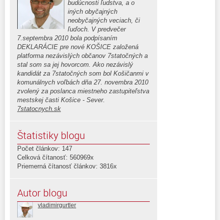
budúcnosti ľudstva, a o
iných obyčajných
neobyčajných veciach, či
ľuďoch. V predvečer
7.septembra 2010 bola podpísaním
DEKLARÁCIE pre nové KOŠICE založená
platforma nezávislých občanov 7statočných a
stal som sa jej hovorcom. Ako nezávislý
kandidát za 7statočných som bol Košičanmi v
komunálnych voľbách dňa 27. novembra 2010
zvolený za poslanca miestneho zastupiteľstva
mestskej časti Košice - Sever.
7statocnych.sk
Štatistiky blogu
Počet článkov: 147
Celková čítanosť: 560969x
Priemerná čítanosť článkov: 3816x
Autor blogu
vladimirgurtler