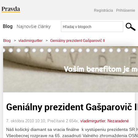
Registrácia
Prihlásenie
Blog
Najnovšie články
Najčítanejšie články
Blog
>
vladimirgurtler
>
Geniálny prezident Gašparovič II
Najkomentovanejšie články
Zoznam blogov
Komerčné blogy
Geniálny prezident Gašparovič I
7. októbra 2010 10:10
, Prečítané 2 654x,
vladimirgurtler
,
Nezaradené
Náš košický diamant sa vracia finálne k vystúpeniu prezidenta SR
Všeobecnej rozprave na 65. zasadnutí Valného zhromaždenia OSN