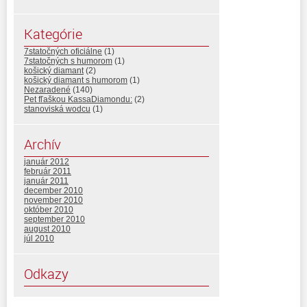
Kategórie
7statočných oficiálne
(1)
7statočných s humorom
(1)
košický diamant
(2)
košický diamant s humorom
(1)
Nezaradené
(140)
Pet fľaškou KassaDiamondu:
(2)
stanoviská wodcu
(1)
Archív
január 2012
február 2011
január 2011
december 2010
november 2010
október 2010
september 2010
august 2010
júl 2010
Odkazy