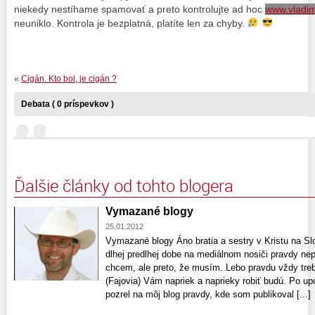
niekedy nestíhame spamovať a preto kontrolujte ad hoc
www.vladimi
neuniklo. Kontrola je bezplatná, platíte len za chyby.
«
Cigán. Kto bol, je cigán ?
Debata ( 0 príspevkov )
Ďalšie články od tohto blogera
Vymazané blogy
25.01.2012
Vymazané blogy Áno bratia a sestry v Kristu na 
dlhej predlhej dobe na mediálnom nosiči pravdy nepr
chcem, ale preto, že musím. Lebo pravdu vždy treba
(Fajovia) Vám napriek a naprieky robiť budú. Po u
pozrel na môj blog pravdy, kde som publikoval [...]