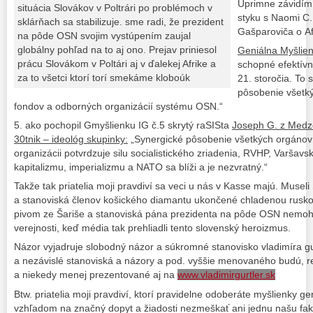
Úprimne závidím p
situácia Slovákov v Poltrári po problémoch v
styku s Naomi C.
sklárňach sa stabilizuje. sme radi, že prezident
Gašparoviča o Af
na pôde OSN svojim vystúpením zaujal
globálny pohľad na to aj ono. Prejav priniesol
Geniálna Myšlien
prácu Slovákom v Poltári aj v ďalekej Afrike a
schopné efektívn
za to všetci ktorí torí smekáme kloboúk
21. storočia. To 
pôsobenie všetk
fondov a odborných organizácií systému OSN.“
5. ako pochopil Gmyšlienku IG č.5 skrytý raSISta
Joseph G. z Medze
30tnik – ideológ skupinky:
„Synergické pôsobenie všetkých orgánov
organizácii potvrdzuje silu socialistického zriadenia, RVHP, Varšavs
kapitalizmu, imperializmu a NATO sa blíži a je nezvratný.“
Takže tak priatelia moji pravdiví sa veci u nás v Kasse majú. Musel
a stanoviská členov košického diamantu ukončené chladenou rusk
pivom ze Šariše a stanoviská pána prezidenta na pôde OSN nemohl
verejnosti, keď média tak prehliadli tento slovenský heroizmus.
Názor vyjadruje slobodný názor a súkromné stanovisko vladimíra g
a nezávislé stanoviská a názory a pod. vyššie menovaného budú, r
a niekedy menej prezentované aj na
www.vladimirgurtler.sk
Btw. priatelia moji pravdiví, ktorí pravidelne odoberáte myšlienky 
vzhľadom na značný dopyt a žiadosti nezmeškať ani jednu našu fakin