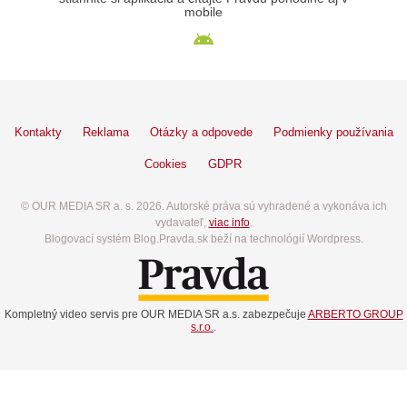
mobile
Kontakty
Reklama
Otázky a odpovede
Podmienky používania
Cookies
GDPR
© OUR MEDIA SR a. s. 2026. Autorské práva sú vyhradené a vykonáva ich
vydavateľ,
viac info
.
Blogovací systém Blog.Pravda.sk beží na technológií Wordpress.
Kompletný video servis pre OUR MEDIA SR a.s. zabezpečuje
ARBERTO GROUP
s.r.o.
.