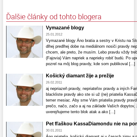
Ďalšie články od tohto blogera
Vymazané blogy
25.01.2012
Vymazané blogy Áno bratia a sestry v Kristu na 
dlhej predlhej dobe na mediálnom nosiči pravdy nepr
chcem, ale preto, že musím. Lebo pravdu vždy treba
(Fajovia) Vám napriek a naprieky robiť budú. Po u
pozrel na môj blog pravdy, kde som publikoval [...]
Košický diamant žije a prežije
26.02.2011
aj nepriazeň pravdy, nepriateľov pravdy a iných Far
blackliste pravdy ako ste si už (ne) priatelia Kass
temer mesiac. Aby sme Vám priatelia pravdy pravdiví
prečo, načo, začo a aj na základe Vašich dopytov, ž
uverejňujeme tento blok atak a ako [...]
Pet fľaškou KassaDiamondu nie na pors
30.01.2011
Áno priatelia, košický diamant aj v časoch zimy a 