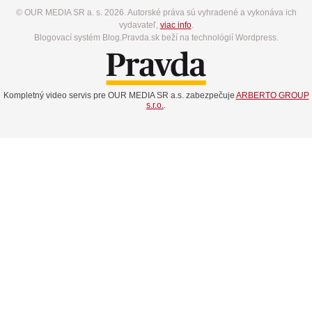
© OUR MEDIA SR a. s. 2026. Autorské práva sú vyhradené a vykonáva ich
vydavateľ,
viac info
.
Blogovací systém Blog.Pravda.sk beží na technológií Wordpress.
Kompletný video servis pre OUR MEDIA SR a.s. zabezpečuje
ARBERTO GROUP
s.r.o.
.