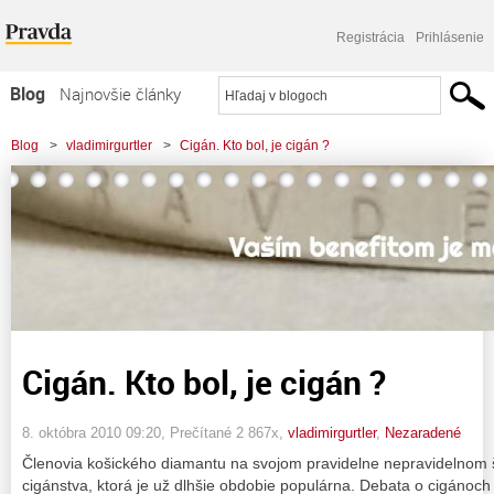
Registrácia
Prihlásenie
Blog
Najnovšie články
Najčítanejšie články
Blog
>
vladimirgurtler
>
Cigán. Kto bol, je cigán ?
Najkomentovanejšie články
Zoznam blogov
Komerčné blogy
Cigán. Kto bol, je cigán ?
8. októbra 2010 09:20
, Prečítané 2 867x,
vladimirgurtler
,
Nezaradené
Členovia košického diamantu na svojom pravidelne nepravidelnom št
cigánstva, ktorá je už dlhšie obdobie populárna. Debata o cigánoch 