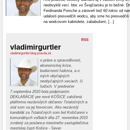
neobvyklé veci. btw. vo Švajčiarsku je to bežné. D
Ferdinanda Porsche a zároveň tiež 60 rokov od naro
udalosti presvedčili wodcu, aby sme ho presvedčili a
na wodcovom kabriolete, zababušení, [...]
RSS
vladimirgurtler
vladimirgurtler.blog.pravda.sk
o práve a spravodlivosti,
ekonomickej kríze,
budúcnosti ľudstva, a o
iných obyčajných
neobyčajných veciach, či
ľuďoch. V predvečer
7.septembra 2010 bola podpísaním
DEKLARÁCIE pre nové KOŠICE založená
platforma nezávislých občanov 7statočných a
stal som sa jej hovorcom. Ako nezávislý
kandidát za 7statočných som bol Košičanmi v
komunálnych voľbách dňa 27. novembra 2010
zvolený za poslanca miestneho zastupiteľstva
mestskej časti Košice - Sever.