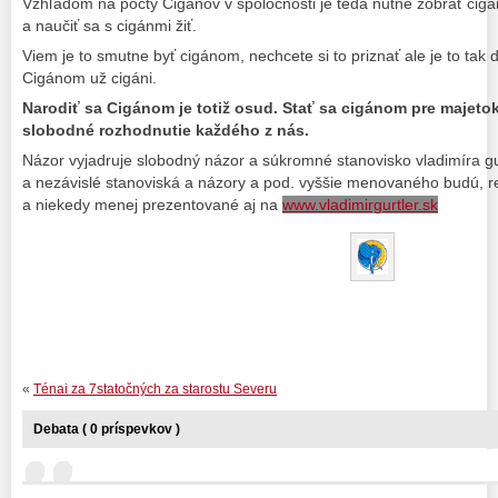
Vzhľadom na počty Cigánov v spoločnosti je teda nutné zobrať cig
a naučiť sa s cigánmi žiť.
Viem je to smutne byť cigánom, nechcete si to priznať ale je to tak
Cigánom už cigáni.
Narodiť sa Cigánom je totiž osud. Stať sa cigánom pre majetok
slobodné rozhodnutie každého z nás.
Názor vyjadruje slobodný názor a súkromné stanovisko vladimíra g
a nezávislé stanoviská a názory a pod. vyššie menovaného budú, r
a niekedy menej prezentované aj na
www.vladimirgurtler.sk
«
Ténai za 7statočných za starostu Severu
Debata ( 0 príspevkov )