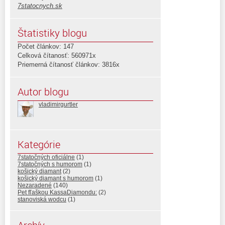
7statocnych.sk
Štatistiky blogu
Počet článkov: 147
Celková čítanosť: 560971x
Priemerná čítanosť článkov: 3816x
Autor blogu
vladimirgurtler
Kategórie
7statočných oficiálne
(1)
7statočných s humorom
(1)
košický diamant
(2)
košický diamant s humorom
(1)
Nezaradené
(140)
Pet fľaškou KassaDiamondu:
(2)
stanoviská wodcu
(1)