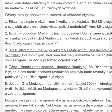
niekoľkým dobre chladeným ruským vodkám a 4om až 7mim českým
do nadávok, násilností ani žiadnych výtržností.
Závery, otázky, odpovede a stanoviská ohľadom cigánov:
1.
Pišta – a simple slivkár – nosič vodky pre skupinku:
„Bol Miky cigá
a svoj sľub ako skoro skoro všetci politici nedodržal? Áno, Miky cigáni
2.
Ištván – pôvodom Maďar, túžiaci po obsadení Dolnej zemi a vzni
ochrankár skupinky:
„Bol Vlado cigán, ak tvrdil, že odchádza s korz
Áno, Vlado cigánil, tzn. je cigáň ! “
3.
JUDr. Vladimír Gürtler – po reklame s Matovičom úspešný advoká
skupinky:
„Bol som cigán, keď som bol malý a mamka sa ma spýtala, 
som zacigánil, že áno a pritom to dojedol brat ? “
4.
Tóno – štátny zamestnanec – donášač skupinky:
„Bol Richard cig
legálna a sex medzi osobami rovnakého pohlavia bude rovnaký ak
pohlavia? Áno, Rišo cigánil a je cigán.“
5.
Joseph G. z Medzeva – ponižší, mierne krívajúci 30tnik – ideológ
tvrdil, že židia idú žiť na Madagaskar a pritom išli nežiť do koncentr
a zostane cigánom.“
Použitie výrazu cigán je sporné ako aj nejasnosti okolo jeho vzniku
argumenty pre tak i proti. Nehľadiac na rasismus a diskrimináciu c
mnohých krajinách toto označenie niekedy viac niekedy menej hanliv