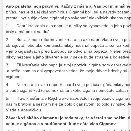
Áno priatelia moji pravdiví. Každý z nás a aj Vás bol minimálne
z Vás, nás je ďalej cigánom? Nuž Cigánmi boli, sú a navždy zostan
prestali byť subjektívne cigánmi po vykonaní niekoľkých úkonov nap
1. Dobrí kresťania ako napr. je aj Miky sa vyspovedal a jeho pozíci
čistý a má pokoj na duši
2. Socializmom reformovaní kresťania ako napr. Vlado svoju pozí
obhajovať, lebo ako komunista nikdy neuznal pápeža a iba raz keď 
v jeho cigánstvach pred Európou sa odvolal na pápeža. Nielen preto
nikdy nezbaví a jeho škvarenie sa v pekle bude strašné a bolestivé
3. Zlí kresťania ako napr. ja svoju pozíciu cigána som ospravedlň
a nešiel som sa ani vyspovedať veriac, že moje dávne hriechy sú 
cigánom
4. Nekresťania ako napr. Richard svoju pozíciu cigána nikdy nestra
a budú cigániť keďže od nekresťanského cigána nemôžete čakať nič
5. Tzv. kresťania v Rajchu ako napr. Adolf svoju pozíciu cigána nik
našim bratom a sestrám nie že bolo cigánstvom, to bolo svinstvo. Ad
Vlada s Áosmičkou
Záver košického diamantu je teda taký, že všetci sme božími die
veľa je cigánov a v budúcnosti bude ešte viac Cigánov.