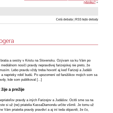
rybníku?
»
Celá debata
|
RSS tejto debaty
logera
ratia a sestry v Kristu na Slovensku. Ozývam sa ku Vám po
a mediálnom nosiči pravdy nepravdivej farizejskej nie preto, že
musím. Lebo pravdu vždy treba hovoriť aj keď Farizeji a Judáši
k a naprieky robiť budú. Po upozornení od fanúšikov mojich som sa
vdy, kde som publikoval [...]
žije a prežije
nepriateľov pravdy a iných Farizejov a Judášov. Ocitli sme sa na
 ste si už (ne) priatelia KassaDiamondu určite všimli. Je tomu už
 Vám priatelia pravdy pravdiví a aj iní teda objasnili, že čo,