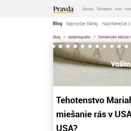
Správy
Športweb
Auto
Kok
Blog
Najnovšie články
Najčítanejšie č
Blog
>
vladimirgurtler
>
Tehotenstvo Mariah 
Tehotenstvo Mariah
miešanie rás v US
USA?