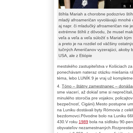
štíhla Mariah a chorobne podozrivo štíh
mladý afroameričan vyvolávajú mnohé 
aj napr. či mladučký afroameričan nie je
extrémne štíhli z dôvodu, že musel mak
veľa a veľa a veľa súložiť s Mariah kým 
a preto je na rozdiel od väčšiny ostatný
tučných Američanov vyzerajúci, akoby b
USA, ale z Etiópie
mestského zastupiteľstva v Košiciach za
ponechávam nateraz otázku miešania rás
téma, lebo LUNÍK 9 je vraj už kompletn
4.
Tóno – štátny zamestnanec – donáša
sme viacerí, až dokiaľ sme si neprečíta
minulého storočia pre vojakov, policajt
bezpečnosť, Cigáni).Mesto postupne umo
na Luniku dostávali byty Rómovia z celéh
bezdomovci.Pôvodne bolo na Luniku 660 
430.V roku
1989
bola na sídlisku 90-per
obyvateľov nezamestnaných.Rozprestiera 