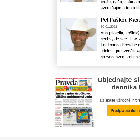
prečo, načo, začo a a
uverejňujeme tento blo
Pet fľaškou Kas
30.01.2011
Áno priatelia, košick
neobvyklé veci. btw. 
Ferdinanda Porsche a 
udalosti presvedčili w
na wodcovom kabriolet
Objednajte si
denníka 
a získajte užitočné inf
Predplatné denn