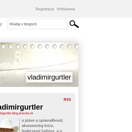
Registrácia
Prihlásenie
y
vladimirgurtler
RSS
adimirgurtler
irgurtler.blog.pravda.sk
o práve a spravodlivosti,
ekonomickej kríze,
budúcnosti ľudstva, a o