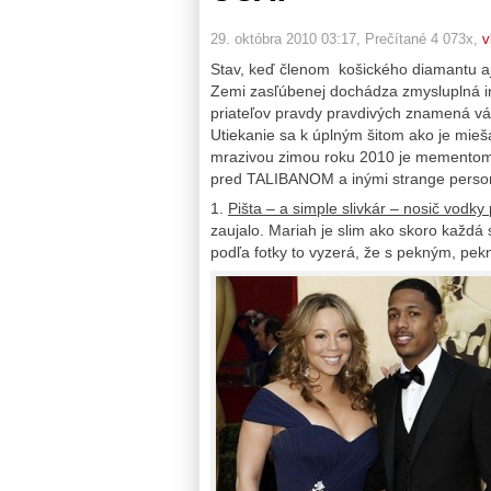
29. októbra 2010 03:17
, Prečítané 4 073x,
v
Stav, keď členom košického diamantu aj 
Zemi zasľúbenej dochádza zmysluplná in
priateľov pravdy pravdivých znamená v
Utiekanie sa k úplným šitom ako je mie
mrazivou zimou roku 2010 je mementom a
pred TALIBANOM a inými strange perso
1.
Pišta – a simple slivkár – nosič vodky
zaujalo. Mariah je slim ako skoro každ
podľa fotky to vyzerá, že s pekným, pe