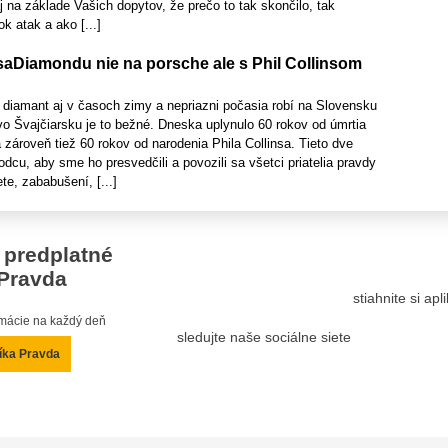
j na základe Vašich dopytov, že prečo to tak skončilo, tak
k atak a ako [...]
saDiamondu nie na porsche ale s Phil Collinsom
ý diamant aj v časoch zimy a nepriazni počasia robí na Slovensku
vo Švajčiarsku je to bežné. Dneska uplynulo 60 rokov od úmrtia
zároveň tiež 60 rokov od narodenia Phila Collinsa. Tieto dve
odcu, aby sme ho presvedčili a povozili sa všetci priatelia pravdy
e, zababušení, [...]
 predplatné
Pravda
stiahnite si ap
ormácie na každý deň
sledujte naše sociálne siete
íka Pravda