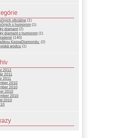
egórie
očných oficiálne
(1)
točných s humorom
(1)
ký diamant
(2)
cký diamant s humorom
(1)
radené
(140)
fľaškou KassaDiamondu:
(2)
oviská wodcu
(1)
hív
ár 2012
ár 2011
ár 2011
mber 2010
mber 2010
ber 2010
ember 2010
st 2010
010
kazy