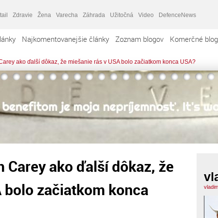
tail
Zdravie
Žena
Varecha
Záhrada
Užitočná
Video
DefenceNews
lánky
Najkomentovanejšie články
Zoznam blogov
Komerčné blog
Carey ako ďalší dôkaz, že miešanie rás v USA bolo začiatkom konca USA?
 Carey ako ďalší dôkaz, že
vl
A bolo začiatkom konca
vladim