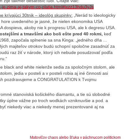
žije takmer desaťtisíc ľudí. Čítajte viac:
u-je-zima-aj-takym-co-platia.html#ixzz13hdu3yJs
 krívajúci 30tnik – ideológ skupinky:
„Nerád to ideologicky
aj hore uvedeného je jasné, že nielen ekonomika USA
SA dospieva, akoby nie k progresu USA, ale k degresu USA.
ostejšími a tmavšími ako boli ešte pred 40 rokmi,
keď
 1968, započala splnenie sa sna Kinga: „jedného dňa …
alých majiteľov otrokov budú schopní spoločne zasadnúť za
 budú raz žiť v národe, ktorý ich nebude posudzovať podľa
ru.“
že black and white nielenže sedia za spoločným stolom, ale
olom, jedia v posteli a v posteli robia aj iné činnosti asi
Mariah pozdravujeme a CONGRATULATION k Tvojmu
romné stanoviská košického diamantu, a tie sú slobodné
etky úplne vážne po troch wodkách vzniknuvšie a pod. a
yť niekedy viac a niekedy menej prezentované aj na
Matovičov chaos alebo šťuka v páchnucom politickom