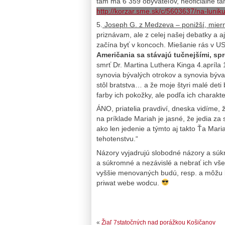
tam má 6 359 obyvateľov, neoficiálne tam 
http://korzar.sme.sk/c/5603637/na-lunik
5.
Joseph G. z Medzeva – ponižší, mierne
priznávam, ale z celej našej debatky a 
začína byť v koncoch. Miešanie rás v U
Američania sa stávajú tučnejšími, spr
smrť Dr. Martina Luthera Kinga 4.apríla
synovia bývalých otrokov a synovia býv
stôl bratstva… a že moje štyri malé deti
farby ich pokožky, ale podľa ich charakte
ÁNO, priatelia pravdiví, dneska vidíme, 
na príklade Mariah je jasné, že jedia za st
ako len jedenie a týmto aj takto Ťa 
tehotenstvu.“
Názory vyjadrujú slobodné názory a súk
a súkromné a nezávislé a nebrať ich vš
vyššie menovaných budú, resp. a môžu b
priwat webe wodcu.
«
Žiaľ 7statočných nad porážkou Košičanov