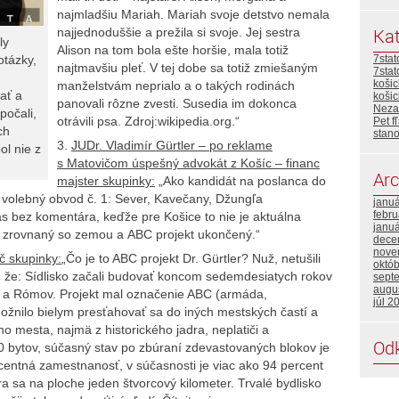
najmladšiu Mariah. Mariah svoje detstvo nemala
Kat
najjednoduššie a prežila si svoje. Jej sestra
ly
Alison na tom bola ešte horšie, mala totiž
otázky,
7stat
najtmavšiu pleť. V tej dobe sa totiž zmiešaným
7sta
košic
manželstvám neprialo a o takých rodinách
ať a
koši
panovali rôzne zvesti. Susedia im dokonca
Neza
počali,
otrávili psa. Zdroj:wikipedia.org.“
Pet 
ch
stan
3.
JUDr. Vladimír Gürtler – po reklame
ol nie z
s Matovičom úspešný advokát z Košíc – financ
Arc
majster skupinky:
„Ako kandidát na poslanca do
 volebný obvod č. 1: Sever, Kavečany, Džungľa
janu
febru
 bez komentára, keďže pre Košice to nie je aktuálna
janu
e zrovnaný so zemou a ABC projekt ukončený.“
dece
nove
č skupinky:
„Čo je to ABC projekt Dr. Gürtler? Nuž, netušili
októ
li, že: Sídlisko začali budovať koncom sedemdesiatych rokov
sept
augu
ov a Rómov. Projekt mal označenie ABC (armáda,
júl 2
žnilo bielym presťahovať sa do iných mestských častí a
o mesta, najmä z historického jadra, neplatiči a
Od
bytov, súčasný stav po zbúraní zdevastovaných blokov je
centná zamestnanosť, v súčasnosti je viac ako 94 percent
sa na ploche jeden štvorcový kilometer. Trvalé bydlisko