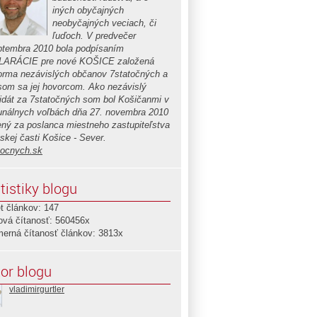
iných obyčajných
neobyčajných veciach, či
ľuďoch. V predvečer
ptembra 2010 bola podpísaním
ARÁCIE pre nové KOŠICE založená
forma nezávislých občanov 7statočných a
 som sa jej hovorcom. Ako nezávislý
idát za 7statočných som bol Košičanmi v
nálnych voľbách dňa 27. novembra 2010
ený za poslanca miestneho zastupiteľstva
skej časti Košice - Sever.
tocnych.sk
tistiky blogu
t článkov: 147
ová čítanosť: 560456x
merná čítanosť článkov: 3813x
or blogu
vladimirgurtler