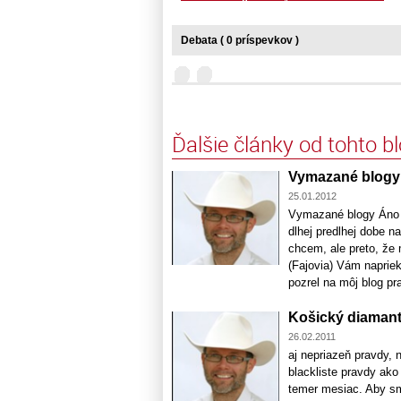
Debata ( 0 príspevkov )
Ďalšie články od tohto b
Vymazané blogy
25.01.2012
Vymazané blogy Áno b
dlhej predlhej dobe n
chcem, ale preto, že 
(Fajovia) Vám naprie
pozrel na môj blog pra
Košický diamant 
26.02.2011
aj nepriazeň pravdy, 
blackliste pravdy ako
temer mesiac. Aby sme