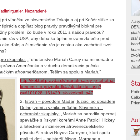
ladimirgurtler
,
Nezaradené
pri vínečku zo slovenského Tokaja a aj pri Košér slifke zo
7.se
špirácia dopĺňať blog pravdy pravdivými blokmi pre
DEKL
ážny problém, čo bude v roku 2011 s našou pravdou?
plat
šanie rás v USA, aby debatka úplne nezamrzla ešte pred
stal
kand
ko ďalej a či miešanie rás je cestou ako zachrániť svet
komu
ns?
zvol
 pre skupinku:
„Tehotenstvo Mariah Carey ma mimoriadne
mest
á správna Američanka a v duchu demokracie počala
7sta
knučkým afroameričanom. Teším sa spolu s Mariah.“
http://koktail.pravda.sk/mariah-carey-je-tehotna-
Šta
konecne-to-priznala-fk4-/sk-kkoktail.asp?
Poče
c=A101028_161429_sk-kkoktail_p47
Celk
2.
Ištván – pôvodom Maďar, túžiaci po obsadení
Prie
Dolnej zemi a vzniku veľkého Slovenska –
ochrankár skupinky:
„Mariah sa narodila opernej
Aut
speváčke s írskymi koreňmi Anne Patricii Hickey
a leteckému inžinierovi afrovenezuelského
pôvodu Alfredovi Royovi Careymu, ktorí spolu
mali tri deti – najstarší Alison, Morgana a