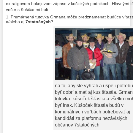
extraligovom hokejovom zápase v košických podnikoch. Hlavnými té
večer s Košičanmi boli:
Premárnená tutovka Grmana môže predznamenať budúce víťazst
a/alebo aj
7statočných
?
na to, aby ste vyhrali a uspeli potrebu
byť dobrí a mať aj kus šťastia. Grma
tutovka, kúsoček šťastia a všetko mo
byť inak. Kúšoček šťastia budú v
komunálnych voľbách potrebovať aj
kandidáti za platformu nezávislých
občanov 7statočných