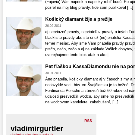
(Fajovia) Vám napriek a naprieky robiť budú. Po u
pozrel na môj blog pravdy, kde som publikoval [...]
Košický diamant žije a prežije
26.02.2011
aj nepriazeň pravdy, nepriateľov pravdy a iných Far
blackliste pravdy ako ste si už (ne) priatelia Kass
temer mesiac. Aby sme Vám priatelia pravdy pravdiví
prečo, načo, začo a aj na základe Vašich dopytov, ž
uverejňujeme tento blok atak a ako [...]
Pet fľaškou KassaDiamondu nie na pors
30.01.2011
Áno priatelia, košický diamant aj v časoch zimy a 
neobvyklé veci. btw. vo Švajčiarsku je to bežné. D
Ferdinanda Porsche a zároveň tiež 60 rokov od naro
udalosti presvedčili wodcu, aby sme ho presvedčili a
na wodcovom kabriolete, zababušení, [...]
RSS
vladimirgurtler
vladimirgurtler.blog.pravda.sk