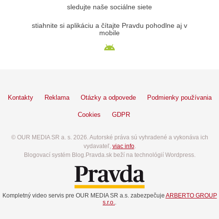
sledujte naše sociálne siete
stiahnite si aplikáciu a čítajte Pravdu pohodlne aj v
mobile
Kontakty
Reklama
Otázky a odpovede
Podmienky používania
Cookies
GDPR
© OUR MEDIA SR a. s. 2026. Autorské práva sú vyhradené a vykonáva ich
vydavateľ,
viac info
.
Blogovací systém Blog.Pravda.sk beží na technológií Wordpress.
Kompletný video servis pre OUR MEDIA SR a.s. zabezpečuje
ARBERTO GROUP
s.r.o.
.