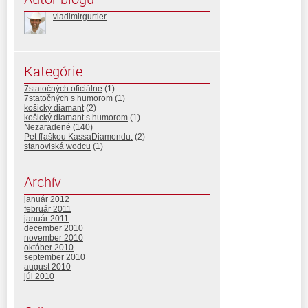
vladimirgurtler
Kategórie
7statočných oficiálne
(1)
7statočných s humorom
(1)
košický diamant
(2)
košický diamant s humorom
(1)
Nezaradené
(140)
Pet fľaškou KassaDiamondu:
(2)
stanoviská wodcu
(1)
Archív
január 2012
február 2011
január 2011
december 2010
november 2010
október 2010
september 2010
august 2010
júl 2010