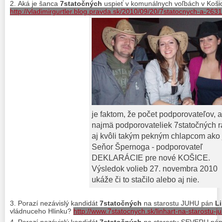
Aká je šanca
7statočných
uspieť v komunálnych voľbách v Koši
http://vladimirgurtler.blog.pravda.sk/2010/09/20/7statocnych-a-263
je faktom, že počet podporovateľov, a
najmä podporovateliek 7statočných r
aj kvôli takým pekným chlapcom ako 
Seňor Špernoga - podporovateľ
DEKLARÁCIE pre nové KOŠICE.
Výsledok volieb 27. novembra 2010
ukáže či to stačilo alebo aj nie.
Porazí nezávislý kandidát
7statočných
na starostu JUHU pán
L
vládnuceho Hlinku?
http://www.7statocnych.sk/linhart-na-starostu-j
Porazí nezávislý kandidát
7statočných
na starostu SEVERU pá