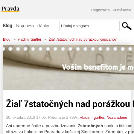
Registrácia
Prihlásenie
Blog
Najnovšie články
Najčítanejšie články
Blog
>
vladimirgurtler
>
Žiaľ 7statočných nad porážkou Košičanov
Najkomentovanejšie články
Zoznam blogov
Komerčné blogy
Žiaľ 7statočných nad porážkou
30. októbra 2010 17:05
, Prečítané 2 799x,
vladimirgurtler
,
Nezaradené
Ani enormné úsilie a povzbudzovanie
7statočných
spolu s tisícam
víťazstvu hokejistov Popradu v košickej Steel aréne. Zármutok z pr