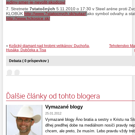
jediny-smer-je-nevolit-skodcov/
Stretnete
7statočných
5.11.2010 o 17:30 v Steel aréne proti 
KLOBÚK
http://www.7statocnych.sk/sutaz/
ako symbol odvahy a sta
http://www.hckosice.sk/
«
Košický diamant nad hrobmi velikánov: Duchoňa,
Tehotenstvo Mar
Husáka, Dubčeka a Tisa
Debata ( 0 príspevkov )
Ďalšie články od tohto blogera
Vymazané blogy
25.01.2012
Vymazané blogy Áno bratia a sestry v Kristu na 
dlhej predlhej dobe na mediálnom nosiči pravdy nepr
chcem, ale preto, že musím. Lebo pravdu vždy treba