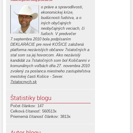
o práve a spravodlivosti,
ekonomickej kríze,
budúcnosti ľudstva, a o
iných obyčajných
neobyčajných veciach, či
ľuďoch. V predvečer
7.septembra 2010 bola podpísaním
DEKLARÁCIE pre nové KOŠICE založená
platforma nezávislých občanov 7statočných a
stal som sa jej hovorcom. Ako nezávislý
kandidát za 7statočných som bol Košičanmi v
komunálnych voľbách dňa 27. novembra 2010
zvolený za poslanca miestneho zastupiteľstva
mestskej časti Košice - Sever.
7statocnych.sk
Štatistiky blogu
Počet článkov: 147
Celková čítanosť: 560513x
Priemerná čítanosť článkov: 3813x
Autor blogu