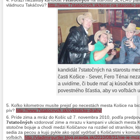
vládnucu Takáčovú?
http://www.7statocnych.sk/tenai-na-starostu-se
kandidát 7statočných na starostu mes
časti Košice - Sever, Fero Ténai nez
a uvidíme, či bude mať aj kúsoček to
povestného šťastia, aby vo voľbách 
Koľko kilometrov musíte prejsť po necestách mesta Košice na bicykl
pív?
http://www.7statocnych.sk/cyklisticke-drahy/
Príde zima a mráz do Košíc už 7. novembra 2010, podľa predpo
7statočných
vzdorovať zime a mrazu v kampani v uliciach mesta 
stotočne bojuje a chodí medzi Košičanov na rozdiel od straníkov, kt
sedia za pecou a kujú pykle ako opäť vydrbať s Košičanmi v komun
voľbách.
http://vladimirgurtler.blog.pravda.sk/2010/08/31/nie-je-moz