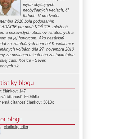
iných obyčajných
neobyčajných veciach, či
ľuďoch. V predvečer
ptembra 2010 bola podpísaním
ARÁCIE pre nové KOŠICE založená
forma nezávislých občanov 7statočných a
 som sa jej hovorcom. Ako nezávislý
idát za 7statočných som bol Košičanmi v
nálnych voľbách dňa 27. novembra 2010
ený za poslanca miestneho zastupiteľstva
skej časti Košice - Sever.
tocnych.sk
tistiky blogu
t článkov: 147
ová čítanosť: 560459x
merná čítanosť článkov: 3813x
or blogu
vladimirgurtler