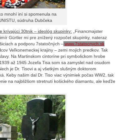
ako mnohí iní si spomenula na
UNISTU, súdruha Dubčeka
krívajúci 30tnik – ideológ skupinky:
„Financmajster
mír Gürtler mi pre znížený rozpočet skupinky, nateraz
iciach a podporu 7statočných –
www.7statocnych.sk
dcov Veľkonemeckej krajiny – zemi mojich predkov. Tak
lavy. Na Martinskom cintoríne pri symbolickom hrobe
v 1939 až 1945 Jozefa Tisa som sa zamyslel nad osudom
Nech je Dr. Tisovi a aj všetkým slušným doktorom
á. Keby našim dal Dr. Tiso viac výnimiek počas WW2, tak
enie na najbližšom stretnutí košického diamantu, ale keďže