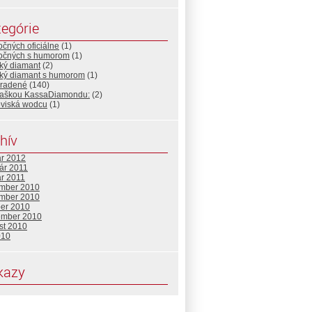
egórie
očných oficiálne
(1)
točných s humorom
(1)
ký diamant
(2)
cký diamant s humorom
(1)
radené
(140)
fľaškou KassaDiamondu:
(2)
oviská wodcu
(1)
hív
ár 2012
ár 2011
ár 2011
mber 2010
mber 2010
ber 2010
ember 2010
st 2010
010
kazy