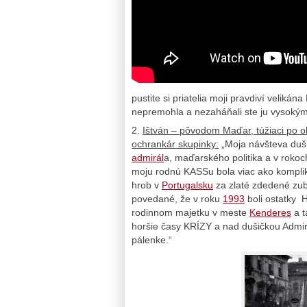
pustite si priatelia moji pravdiví veliká
nepremohla a nezaháňali ste ju vysokými
2.
Ištván – pôvodom Maďar, túžiaci po o
ochrankár skupinky:
„Moja návšteva duš
admirál
a, maďarského politika a v rokoc
moju rodnú KASSu bola viac ako kompli
hrob v
Portugalsku
za zlaté zdedené zu
povedané, že v roku
1993
boli ostatky 
rodinnom majetku v meste
Kenderes
a t
horšie časy KRÍZY a nad dušičkou Admirá
pálenke.“