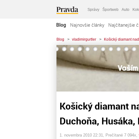
Správy
Športweb
Auto
Kok
Blog
Najnovšie články
Najčítanejšie č
Blog
>
vladimirgurtler
>
Košický diamant nad
Košický diamant na
Duchoňa, Husáka, 
1. novembra 2010 22:31
, Prečítané 7 094x,