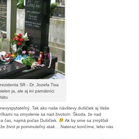
rezidenta SR - Dr. Jozefa Tisa
ielen ja, ale aj iní pamätníci
tátu
 je nevyspytateľný. Tak ako naše návštevy dušičiek aj Vaše
víľkami na zmyslenie sa nad životom. Škoda, že nad
za čas, najmä počas Dušičiek.
Ak by sme sa zmýšľali
, že život je pominuteľný atak….Nateraz končíme, lebo nás