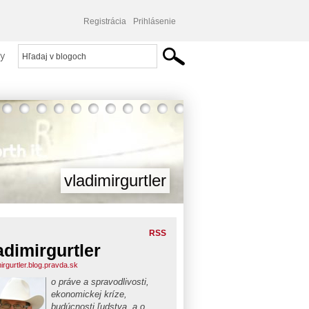
Registrácia
Prihlásenie
y
vladimirgurtler
RSS
adimirgurtler
irgurtler.blog.pravda.sk
o práve a spravodlivosti,
ekonomickej kríze,
budúcnosti ľudstva, a o