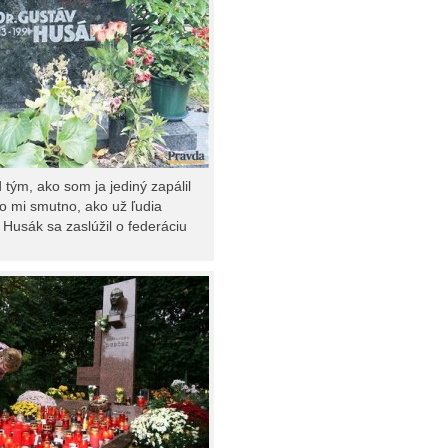
 tým, ako som ja jediný zapálil
o mi smutno, ako už ľudia
. Husák sa zaslúžil o federáciu