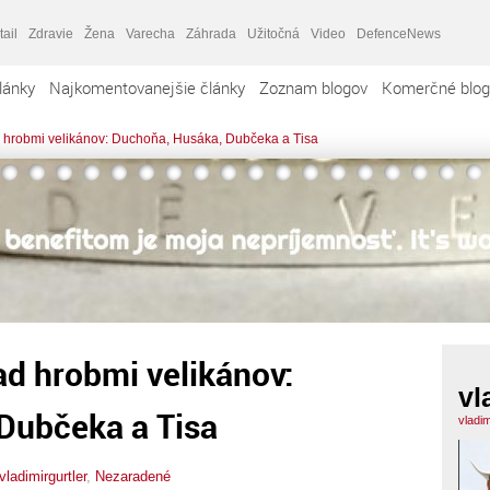
tail
Zdravie
Žena
Varecha
Záhrada
Užitočná
Video
DefenceNews
lánky
Najkomentovanejšie články
Zoznam blogov
Komerčné blog
 hrobmi velikánov: Duchoňa, Husáka, Dubčeka a Tisa
d hrobmi velikánov:
vl
Dubčeka a Tisa
vladim
vladimirgurtler
,
Nezaradené