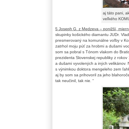
aj táto pani, 
veľkého KOM
5 Joseph G. z Medzeva – ponižší, mierne 
skupinky košického diamantu JUDr. Vladi
presmerovaný na komunálne voľby v Koš
zatrhol moju púť za hrobmi a dušami vo
som sa pobral s Tónom vlakom do Bratis
prezidenta Slovenskej republiky z roko
a dušami vyvolených a iných velikánov. 
s výnimkou doktora mengeleho zem ľahk
aj by som sa prihovoril za jeho blahoroč
tak neučinil, tak nie. “