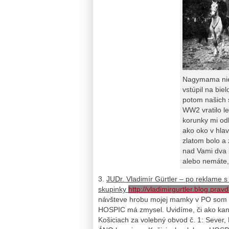
Nagymama nie
vstúpil na bie
potom našich 
WW2 vratilo le
korunky mi od
ako oko v hlav
zlatom bolo a 
nad Vami dva 
alebo nemáte,
3.
JUDr. Vladimír Gürtler – po reklame 
skupinky
http://vladimirgurtler.blog.pra
návšteve hrobu mojej mamky v PO som 
HOSPIC má zmysel. Uvidíme, či ako kand
Košiciach za volebný obvod č. 1: Sever