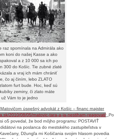
 raz spomínala na Admirála ako
lom koni do našej Kasse a ako
spakoval a z 10 000 sa ich po
n 300 do Košíc. Tie zubné zlaté
kázala a vraj ich mám chrániť
e, čo aj činím, lebo ZLATO
zlatom furt bude. Hoc, keď sú
kubíky zeminy, či zlato máte
 už Vám to je jedno
s Matovičom úspešný advokát z Košíc – financ majster
vda.sk/2010/08/05/matovic-tara-a-ja-nestiham-reagovat/
:„
Po
si o5 povedal, že bod môjho programu: POSTAVIŤ
idátovi na poslanca do mestského zastupiteľstva v
, Kavečany, Džungľa mi Košičania svojim hlasom povedia