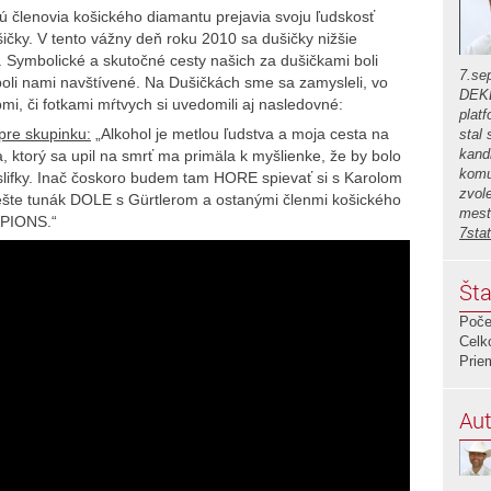
 sú členovia košického diamantu prejavia svoju ľudskosť
čky. V tento vážny deň roku 2010 sa dušičky nižšie
. Symbolické a skutočné cesty našich za dušičkami boli
7.se
 boli nami navštívené. Na Dušičkách sme sa zamysleli, vo
DEKL
mi, či fotkami mŕtvych si uvedomili aj nasledovné:
plat
 pre skupinku:
„Alkohol je metlou ľudstva a moja cesta na
stal
kand
 ktorý sa upil na smrť ma primäla k myšlienke, že by bolo
komu
lifky. Inač čoskoro budem tam HORE spievať si s Karolom
zvol
ešte tunák DOLE s Gürtlerom a ostanými členmi košického
mest
PIONS.“
7sta
Šta
Poče
Celk
Prie
Aut