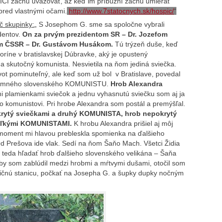
CI začnú uvažovať, až keď im príbuzní začnú umierať
red vlastnými očami.
http://www.7statocnych.sk/hospic/
“
č skupinky:
„ S Josephom G. sme sa spoločne vybrali
dentov.
On za prvým prezidentom SR – Dr. Jozefom
om ČSSR – Dr. Gustávom Husákom.
Tú trýzeň duše, keď
ríne v bratislavskej Dúbravke, aký je opustený
a skutočný komunista. Nesvietila na ňom jediná sviečka.
vot pominuteľný, ale keď som už bol v Bratislave, povedal
ýznamného slovenského KOMUNISTU.
Hrob Alexandra
mi plamienkami sviečok a jednu vyhasnutú sviečku som aj ja
o komunistovi. Pri hrobe Alexandra som postál a premýšľal.
rytý sviečkami a druhý KOMUNISTA, hrob nepokrytý
veľkými KOMUNISTAMI.
K hrobu Alexandra prišiel aj môj
n moment mi hlavou prebleskla spomienka na ďalšieho
Od Prešova ide vlak. Sedí na ňom Šaňo Mach. Všetci Židia
a teda hľadať hrob ďalšieho slovenského velikána – Šaňa
by som zablúdil medzi hrobmi a mŕtvymi dušami, otočil som
ničnú stanicu, počkať na Josepha G. a šupky dupky nočným