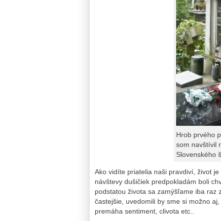
Hrob prvého p
som navštívil n
Slovenského š
Ako vidíte priatelia naši pravdiví, život
návštevy dušičiek predpokladám boli ch
podstatou života sa zamýšľame iba raz 
častejšie, uvedomili by sme si možno aj
premáha sentiment, clivota etc..