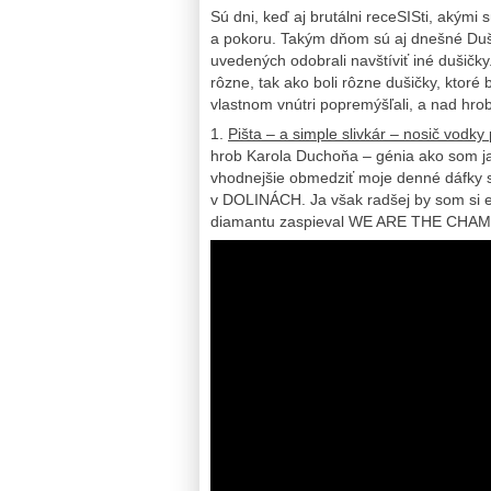
Sú dni, keď aj brutálni receSISti, akými
a pokoru. Takým dňom sú aj dnešné Duši
uvedených odobrali navštíviť iné dušičky
rôzne, tak ako boli rôzne dušičky, ktoré
vlastnom vnútri popremýšľali, a nad hrob
1.
Pišta – a simple slivkár – nosič vodky
hrob Karola Duchoňa – génia ako som ja,
vhodnejšie obmedziť moje denné dáfky s
v DOLINÁCH. Ja však radšej by som si 
diamantu zaspieval WE ARE THE CHAM