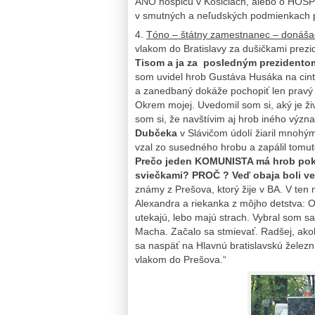
ÁNO hospicu v Košiciach, alebo o HOSPI
v smutných a neľudských podmienkach p
4.
Tóno – štátny zamestnanec – donáša
vlakom do Bratislavy za dušičkami prezi
Tisom a ja za posledným prezident
som uvidel hrob Gustáva Husáka na cinto
a zanedbaný dokáže pochopiť len pravý 
Okrem mojej. Uvedomil som si, aký je ži
som si, že navštívim aj hrob iného v
Dubčeka
v Slávičom údolí žiaril mnohý
vzal zo susedného hrobu a zapálil tomut
Prečo jeden KOMUNISTA má hrob pok
sviečkami? PROČ ? Veď obaja boli 
známy z Prešova, ktorý žije v BA. V te
Alexandra a riekanka z môjho detstva: 
utekajú, lebo majú strach. Vybral som s
Macha. Začalo sa stmievať. Radšej, ako
sa naspäť na Hlavnú bratislavskú želez
vlakom do Prešova.“