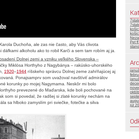
Kat
7stat
7sta
košic
koši
Neza
Pet 
na Karola Duchoňa, ale zas nie často, aby Vás clivota
stan
 dáfkami alkoholu ako to robil Karči a sem tam robím aj ja.
bsadení Dolnej zemi a vzniku veľkého Slovenska –
Arc
ičky Miklósa Horthyho z Nagybánya – rakúsko-uhorského
janu
h,
1920
–
1944
ríšskeho správcu Dolnej zeme zahŕňajúcej aj
febru
kovaná. Ponajsamprv som uvažoval navštíviť admirálov
janu
dece
bné korunky po mojej Nagymama. Neskôr mi bolo
nove
Horthyho prevezené do Maďarska, kde boli pochované na
októ
ak som si povedal, že radšej si zlaté korunky nechám na
sept
augu
la sa hlboko zamyslím pri sviečke, fotečke a silva
júl 2
Od